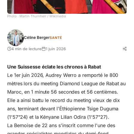
Photo :
Martin Thurnherr
/ Wikimedia
Céline Berger
SANTÉ
4 min de lecture
1 juin 2026
Une Suissesse éclate les chronos à Rabat
Le 1er juin 2026, Audrey Werro a remporté le 800
mètres lors du meeting Diamond League de Rabat au
Maroc, en 1 minute 56 secondes et 56 centièmes.
Elle a ainsi battu le record du meeting vieux de dix
ans, terminant devant l'Éthiopienne Tsige Duguma
(1'57"24) et la Kényane Lilian Odira (1'57"27).
La Bernoise de 22 ans s'inscrit comme l'une des
grandes spécialistes mondiales du demi-fond