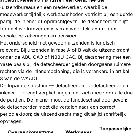
arbeidsovereenkomst tussen een detacheerder
(uitzendbureau) en een medewerker, waarbij de
medewerker tijdelijk werkzaamheden verricht bij een derde
partij: de inlener of opdrachtgever. De detacheerder blijft
formeel werkgever en is verantwoordelijk voor loon,
sociale verzekeringen en pensioen.
Het onderscheid met gewoon uitzenden is juridisch
relevant. Bij uitzenden in fase A of B valt de uitzendkracht
onder de ABU CAO of NBBU CAO. Bij detachering met een
vaste basis bij de detacheerder gelden doorgaans ruimere
rechten via de inlenersbeloning, die is verankerd in artikel
8 van de WAADI.
De tripartite structuur — detacheerder, gedetacheerde en
inlener — brengt verplichtingen met zich mee voor alle drie
de partijen. De inlener moet de functieschaal doorgeven;
de detacheerder moet die vertalen naar een correct
periodiekloon; de uitzendkracht mag dit altijd schriftelijk
opvragen.
Toepasselijke
Overeenkomsttype
Werkgever