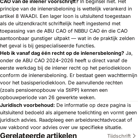
CAO van de inlener voorschrijft?
In beginsel niet. Het
principe van de inlenersbeloning is wettelijk verankerd in
artikel 8 WAADI. Een lager loon is uitsluitend toegestaan
als de uitzendkracht schriftelijk heeft ingestemd met
toepassing van de ABU CAO of NBBU CAO én die CAO
aantoonbaar gunstiger uitpakt — wat in de praktijk zelden
het geval is bij gespecialiseerde functies.
Heb ik vanaf dag één recht op de inlenersbeloning?
Ja,
onder de ABU CAO 2024–2026 heeft u direct vanaf de
eerste werkdag bij de inlener recht op het periodiekloon
conform de inlenersbeloning. Er bestaat geen wachttermijn
voor het basisperiodiekloon. De aanvullende rechten
(zoals pensioenopbouw via StiPP) kennen een
opbouwperiode van 26 gewerkte weken.
Juridisch voorbehoud:
De informatie op deze pagina is
uitsluitend bedoeld als algemene toelichting en vormt geen
juridisch advies. Raadpleeg een arbeidsrechtadvocaat of
uw vakbond voor advies over uw specifieke situatie.
Gerelateerde artikelen
Tijdschrift