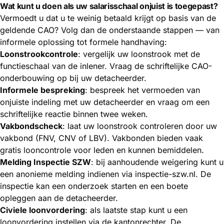
Wat kunt u doen als uw salarisschaal onjuist is toegepast?
Vermoedt u dat u te weinig betaald krijgt op basis van de
geldende CAO? Volg dan de onderstaande stappen — van
informele oplossing tot formele handhaving:
Loonstrookcontrole
: vergelijk uw loonstrook met de
functieschaal van de inlener. Vraag de schriftelijke CAO-
onderbouwing op bij uw detacheerder.
Informele bespreking
: bespreek het vermoeden van
onjuiste indeling met uw detacheerder en vraag om een
schriftelijke reactie binnen twee weken.
Vakbondscheck
: laat uw loonstrook controleren door uw
vakbond (FNV, CNV of LBV). Vakbonden bieden vaak
gratis looncontrole voor leden en kunnen bemiddelen.
Melding Inspectie SZW
: bij aanhoudende weigering kunt u
een anonieme melding indienen via
inspectie-szw.nl
. De
inspectie kan een onderzoek starten en een boete
opleggen aan de detacheerder.
Civiele loonvordering
: als laatste stap kunt u een
loonvordering instellen via de kantonrechter. De