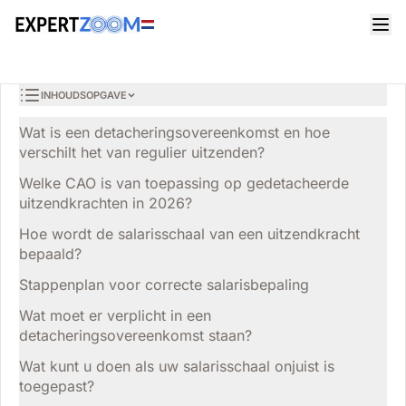
Tijdschrift
Advocaten
Sophie Bosch
ADVOCATEN
Detacheringsovereenkomst 2026: zo werkt de CAO-
6 min leestijd
14 juni 2026
toepassing voor uitzendkrachten
INHOUDSOPGAVE
Wat is een detacheringsovereenkomst en hoe
verschilt het van regulier uitzenden?
Welke CAO is van toepassing op gedetacheerde
uitzendkrachten in 2026?
Hoe wordt de salarisschaal van een uitzendkracht
bepaald?
Stappenplan voor correcte salarisbepaling
Wat moet er verplicht in een
detacheringsovereenkomst staan?
Wat kunt u doen als uw salarisschaal onjuist is
toegepast?