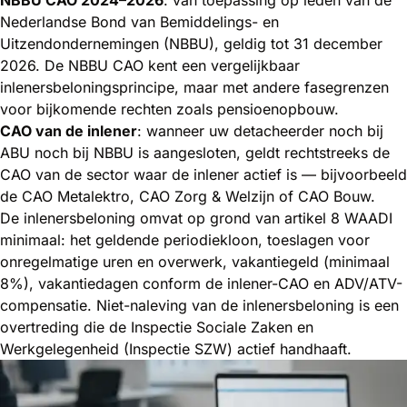
NBBU CAO 2024–2026
: van toepassing op leden van de
Nederlandse Bond van Bemiddelings- en
Uitzendondernemingen (NBBU), geldig tot 31 december
2026. De NBBU CAO kent een vergelijkbaar
inlenersbeloningsprincipe, maar met andere fasegrenzen
voor bijkomende rechten zoals pensioenopbouw.
CAO van de inlener
: wanneer uw detacheerder noch bij
ABU noch bij NBBU is aangesloten, geldt rechtstreeks de
CAO van de sector waar de inlener actief is — bijvoorbeeld
de CAO Metalektro, CAO Zorg & Welzijn of CAO Bouw.
De inlenersbeloning omvat op grond van artikel 8 WAADI
minimaal: het geldende periodiekloon, toeslagen voor
onregelmatige uren en overwerk, vakantiegeld (minimaal
8%), vakantiedagen conform de inlener-CAO en ADV/ATV-
compensatie. Niet-naleving van de inlenersbeloning is een
overtreding die de Inspectie Sociale Zaken en
Werkgelegenheid (Inspectie SZW) actief handhaaft.