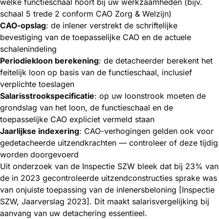
welke functieschaal hoort bij uw werkzaamheden (bijv.
schaal 5 trede 2 conform CAO Zorg & Welzijn)
CAO-opslag
: de inlener verstrekt de schriftelijke
bevestiging van de toepasselijke CAO en de actuele
schalenindeling
Periodiekloon berekening
: de detacheerder berekent het
feitelijk loon op basis van de functieschaal, inclusief
verplichte toeslagen
Salarisstrookspecificatie
: op uw loonstrook moeten de
grondslag van het loon, de functieschaal en de
toepasselijke CAO expliciet vermeld staan
Jaarlijkse indexering
: CAO-verhogingen gelden ook voor
gedetacheerde uitzendkrachten — controleer of deze tijdig
worden doorgevoerd
Uit onderzoek van de Inspectie SZW bleek dat bij 23% van
de in 2023 gecontroleerde uitzendconstructies sprake was
van onjuiste toepassing van de inlenersbeloning [Inspectie
SZW, Jaarverslag 2023]. Dit maakt salarisvergelijking bij
aanvang van uw detachering essentieel.