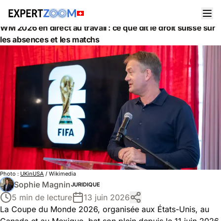
Actualités
Juridique
WM 2026 en direct au travail : ce que dit le droit suisse sur
les absences et les matchs
Photo :
UKinUSA
/ Wikimedia
Sophie Magnin
JURIDIQUE
5 min de lecture
13 juin 2026
La Coupe du Monde 2026, organisée aux États-Unis, au
Canada et au Mexique, bat son plein depuis le 11 juin 2026.