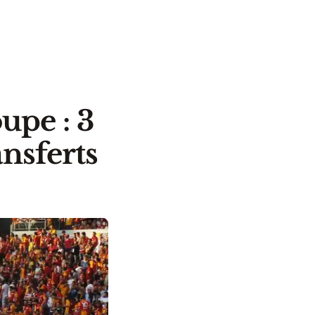
pe : 3
ansferts