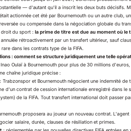
stantielle — d'autant qu'il a inscrit les deux buts décisifs. M
n était actionnée cet été par Bournemouth ou un autre club, u
 reversée ou compensée dans la négociation globale du trans
 droit du sport :
la prime de titre est due au moment où le t
 annulée rétroactivement par un transfert ultérieur, sauf cla
 rare dans les contrats type de la FIFA.
llions : comment se structure juridiquement une telle opérat
 Inao Oulaï à Bournemouth pour plus de 30 millions d'euros, s
ne chaîne juridique précise :
: Trabzonspor et Bournemouth négocient une indemnité de tr
e d'un contrat de cession internationale enregistré dans l
stem) de la FIFA. Tout transfert international doit passer pa
rnemouth proposera au joueur un nouveau contrat. L'agent 
égocier salaire, durée, clauses de résiliation et primes.
t
: réglementée par les nouvelles directives FIFA entrées en 