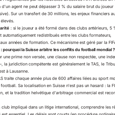
 d'un agent ne peut dépasser 3 % du salaire brut du joueur
ive). Sur un transfert de 30 millions, les enjeux financiers a
 élevés.
arité
: si le joueur a été formé dans des clubs antérieurs, 
ont automatiquement redistribués entre les clubs formateurs,
 aux années de formation. Ce mécanisme est géré par la FIF
 pourquoi la Suisse arbitre les conflits du football mondial ?
ur une prime non versée, une clause non respectée, une ind
, la juridiction compétente est généralement le TAS, le Tribu
 est à Lausanne.
S traite chaque année plus de 600 affaires liées au sport m
football. Sa localisation en Suisse n'est pas un hasard : la F
n, et la tradition helvétique d'arbitrage commercial est rec
 club impliqué dans un litige international, comprendre les r
est essentiel. Les délais sont courts (en procédure ordinair