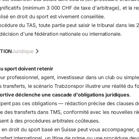
ignificatifs (minimum 3 000 CHF de taxe d'arbitrage), et la r
lisé en droit du sport est vivement conseillée.
océdure du TAS
, toute partie peut saisir le tribunal dans les 
 décision d'une fédération nationale ou internationale.
TION
Juridique
u sport doivent retenir
r professionnel, agent, investisseur dans un club ou simpl
s transferts, le scénario Trabzonspor illustre une réalité du 
ortive déclenche une cascade d'obligations juridiques
.
cipent pas ces obligations — rédaction précise des clauses d
e des transferts dans TMS, conformité avec les nouvelles rè
ent à des procédures arbitrales coûteuses.
é en droit du sport basé en Suisse peut vous accompagner, 
nsfert international, un litige de prime ou une procédure dev