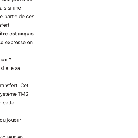
ais si une
ne partie de ces
fert.
itre est acquis
.
use expresse en
ion ?
i elle se
ansfert. Cet
e système TMS
r cette
du joueur
vigueur en