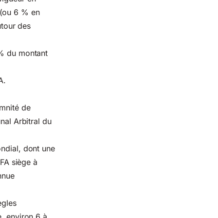
 (ou 6 % en
utour des
5 % du montant
A.
emnité de
nal Arbitral du
ondial, dont une
IFA siège à
onnue
ègles
e, environ 6 à