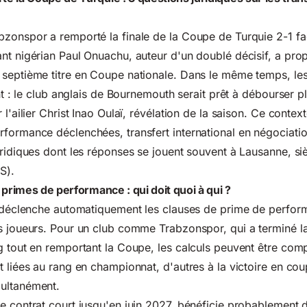
bzonspor a remporté la finale de la Coupe de Turquie 2-1 fa
nt nigérian Paul Onuachu, auteur d'un doublé décisif, a prop
 septième titre en Coupe nationale. Dans le même temps, le
ent : le club anglais de Bournemouth serait prêt à débourser p
 l'ailier Christ Inao Oulaï, révélation de la saison. Ce contex
rformance déclenchées, transfert international en négociati
uridiques dont les réponses se jouent souvent à Lausanne, si
S).
 primes de performance : qui doit quoi à qui ?
l déclenche automatiquement les
clauses de prime de perfor
s joueurs. Pour un club comme Trabzonspor, qui a terminé l
g tout en remportant la Coupe, les calculs peuvent être comp
t liées au rang en championnat, d'autres à la victoire en cou
ultanément.
e contrat court jusqu'en juin 2027, bénéficie probablement 