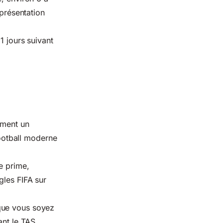
eprésentation
21 jours suivant
ement un
football moderne
e prime,
gles FIFA sur
que vous soyez
ant le
TAS
.