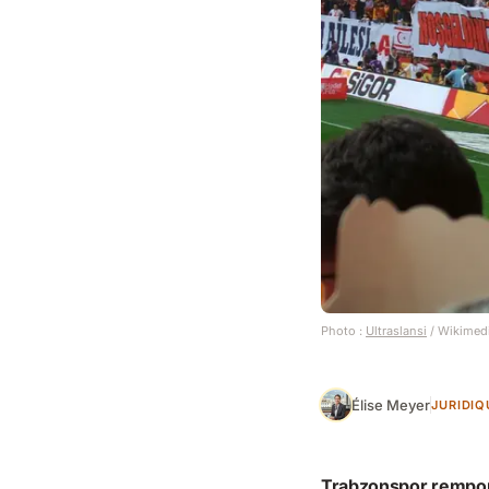
Photo :
Ultraslansi
/ Wikimed
Élise Meyer
JURIDIQ
Trabzonspor remporte