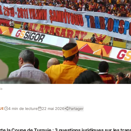
ia
4 min de lecture
22 mai 2026
Partager
UE
 la Coupe de Turquie : 3 questions juridiques sur les tran