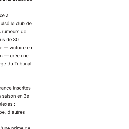
ce à
ulsé le club de
s rumeurs de
lus de 30
te — victoire en
on — crée une
ège du Tribunal
mance
inscrites
a saison en 3e
lexes :
pe, d'autres
d'une prime de