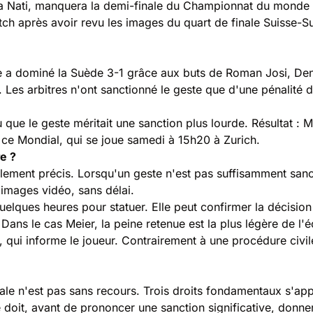
e la Nati, manquera la demi-finale du Championnat du mond
tch après avoir revu les images du quart de finale Suisse-
sse a dominé la Suède 3-1 grâce aux buts de Roman Josi, Den
es arbitres n'ont sanctionné le geste que d'une pénalité de
 que le geste méritait une sanction plus lourde. Résultat :
 ce Mondial, qui se joue samedi à 15h20 à Zurich.
e ?
èglement précis. Lorsqu'un geste n'est pas suffisamment san
s images vidéo, sans délai.
lques heures pour statuer. Elle peut confirmer la décision 
 Dans le cas Meier, la peine retenue est la plus légère de l'
e, qui informe le joueur. Contrairement à une procédure civi
ale n'est pas sans recours. Trois droits fondamentaux s'app
doit, avant de prononcer une sanction significative, donner 