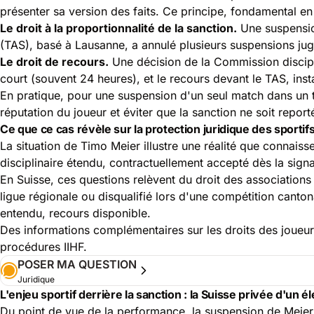
présenter sa version des faits. Ce principe, fondamental en d
Le droit à la proportionnalité de la sanction.
Une suspension
(TAS)
, basé à Lausanne, a annulé plusieurs suspensions ju
Le droit de recours.
Une décision de la Commission disciplina
court (souvent 24 heures), et le recours devant le TAS, inst
En pratique, pour une suspension d'un seul match dans un t
réputation du joueur et éviter que la sanction ne soit repor
Ce que ce cas révèle sur la protection juridique des sportif
La situation de Timo Meier illustre une réalité que connaiss
disciplinaire étendu, contractuellement accepté dès la signa
En Suisse, ces questions relèvent du droit des associations 
ligue régionale ou disqualifié lors d'une compétition cantona
entendu, recours disponible.
Des informations complémentaires sur les droits des joueur
procédures IIHF
.
POSER MA QUESTION
Juridique
L'enjeu sportif derrière la sanction : la Suisse privée d'un é
Du point de vue de la performance, la suspension de Meier 