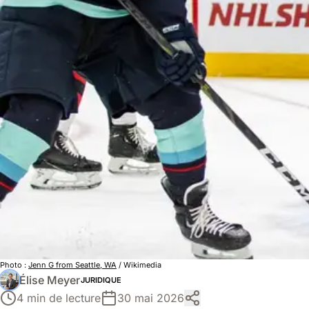
Photo :
Jenn G from Seattle, WA
/ Wikimedia
Élise Meyer
JURIDIQUE
4 min de lecture
30 mai 2026