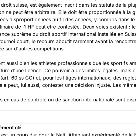
roit suisse, est également inscrit dans les statuts de la plu
 ne peut être arbitraire. Elle doit être proportionnée à la
gées disproportionnées au fil des années, y compris dans le
ire de l'IIHF peut être contestée. Deux voies existent : le r
ance suprême du droit sportif international installée en Sui
ournoi court, le recours aboutit rarement avant la rencontr
tée sur d'autres compétitions.
s
ent aussi bien les athlètes professionnels que les sportifs a
ture d'une licence. Ce pouvoir a des limites légales, mais en
(art. 60 ss CC) et, pour les litiges internationaux, des règ
le peut, lui aussi, contester une décision injuste. Les mêmes
s en cas de contrôle ou de sanction internationale sont di
lément clé
est un coup dur pour la Nati. Attaquant expérimenté de la 