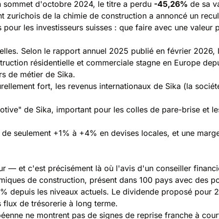
on sommet d'octobre 2024, le titre a perdu
-45,26%
de sa va
t zurichois de la chimie de construction a annoncé un recul
pour les investisseurs suisses : que faire avec une valeur p
lles. Selon le rapport annuel 2025 publié en février 2026, l'e
struction résidentielle et commerciale stagne en Europe d
rs de métier de Sika.
urellement fort, les revenus internationaux de Sika (la so
tive" de Sika, important pour les colles de pare-brise et le
tes de seulement +1% à +4% en devises locales, et une mar
— et c'est précisément là où l'avis d'un conseiller financier
himiques de construction, présent dans 100 pays avec des 
50% depuis les niveaux actuels. Le dividende proposé pour
 flux de trésorerie à long terme.
péenne ne montrent pas de signes de reprise franche à cour