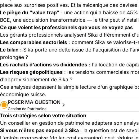
place aux surprises positives. Et la mécanique des devises 
Le piège du "value trap"
: une action qui a baissé de 45% 
BCE, une acquisition transformatrice — le titre peut s'insta
Ce que voient les professionnels que vous ne voyez pas
Les gérants professionnels analysent Sika différemment d'un 
Les comparables sectoriels
: comment Sika se valorise-t-e
Le bilan
: Sika porte une dette issue de l'acquisition de l'
prolongée ?
Les rachats d'actions vs dividendes
: l'allocation de capi
Les risques géopolitiques
: les tensions commerciales mond
d'approvisionnement de Sika ?
Ces analyses dépassent la simple lecture d'un graphique bou
économique suisse.
POSER MA QUESTION
Gestion de Patrimoine
Trois stratégies selon votre situation
Un conseiller en gestion de patrimoine adaptera son analyse
Si vous n'êtes pas exposé à Sika
: la question est de savoi
L'entrée progressive (dollar-cost averaging) peut réduire le