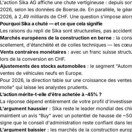
L'action Sika AG affiche une chute vertigineuse : depuis s
2026, selon les données de Boerse.de. En parallèle, le géan
2026, à 2,49 milliards de CHF. Une question s'impose alors 
Pourquoi Sika a chuté — et ce que cela signifie
Les raisons du repli de Sika sont structurelles, pas accidente
Marchés européens de la construction en berne
: la con
scellement, d'étanchéité et de colles techniques — les cœu
Vents contraires monétaires
: avec un franc suisse struct
lors de la conversion en CHF.
Ajustements des stocks automobiles
: le segment "Automo
ventes de véhicules neufs en Europe.
Pour 2026, la direction table sur une croissance des ven
molle" qui laisse les analystes prudents.
L'action mérite-t-elle d'être achetée à -45% ?
La réponse dépend entièrement de votre profil d'investisseur 
L'argument haussier
: Sika reste le leader mondial des c
maintient un avis "Buy" avec un potentiel de hausse de ~
signe que le conseil d'administration reste confiant dans les
L'argument baissier
: les marchés de la construction euro