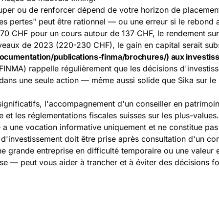
uper ou de renforcer dépend de votre horizon de placement,
es pertes" peut être rationnel — ou une erreur si le rebond a
,70 CHF pour un cours autour de 137 CHF, le rendement su
niveaux de 2023 (220-230 CHF), le gain en capital serait subs
cumentation/publications-finma/brochures/) aux investis
(FINMA) rappelle régulièrement que les décisions d'investis
e dans une seule action — même aussi solide que Sika sur le
 significatifs, l'accompagnement d'un conseiller en patrimoi
 et les réglementations fiscales suisses sur les plus-values.
e a une vocation informative uniquement et ne constitue pa
investissement doit être prise après consultation d'un conse
ne grande entreprise en difficulté temporaire ou une valeur 
sse — peut vous aider à trancher et à éviter des décisions