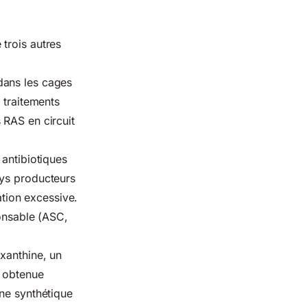
trois autres
 dans les cages
 traitements
 RAS en circuit
 antibiotiques
ays producteurs
ation excessive.
ponsable (ASC,
axanthine, un
e obtenue
ine synthétique