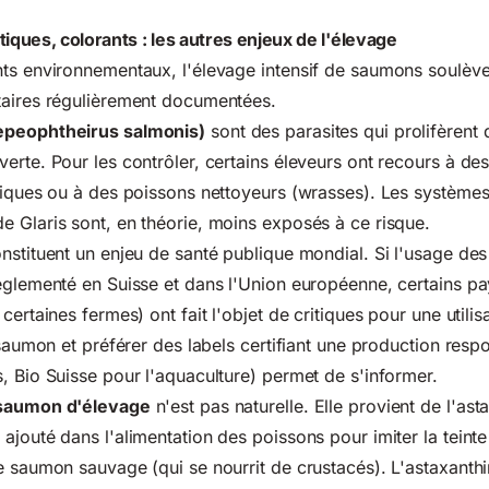
tiques, colorants : les autres enjeux de l'élevage
ts environnementaux, l'élevage intensif de saumons soulève 
taires régulièrement documentées.
epeophtheirus salmonis)
sont des parasites qui prolifèrent
erte. Pour les contrôler, certains éleveurs ont recours à des
miques ou à des poissons nettoyeurs (wrasses). Les systèmes
 Glaris sont, en théorie, moins exposés à ce risque.
nstituent un enjeu de santé publique mondial. Si l'usage des
églementé en Suisse et dans l'Union européenne, certains p
certaines fermes) ont fait l'objet de critiques pour une utilis
u saumon et préférer des labels certifiant une production res
, Bio Suisse pour l'aquaculture) permet de s'informer.
 saumon d'élevage
n'est pas naturelle. Elle provient de l'ast
ajouté dans l'alimentation des poissons pour imiter la teint
e saumon sauvage (qui se nourrit de crustacés). L'astaxanth