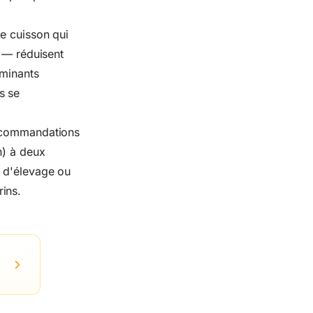
de cuisson qui
r — réduisent
aminants
s se
recommandations
n) à deux
t d'élevage ou
ins.