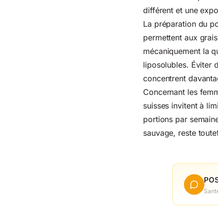
différent et une exp
La préparation du po
permettent aux grais
mécaniquement la qua
liposolubles. Éviter
concentrent davanta
Concernant les femm
suisses invitent à l
portions par semaine
sauvage, reste tout
POS
Sant