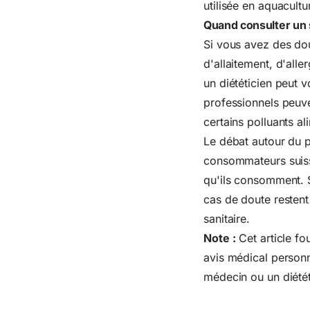
utilisée en aquacult
Quand consulter un sp
Si vous avez des do
d'allaitement, d'all
un diététicien peut v
professionnels peuve
certains polluants al
Le débat autour du p
consommateurs suisses
qu'ils consomment. S
cas de doute restent 
sanitaire.
Note :
Cet article fo
avis médical personn
médecin ou un diétét