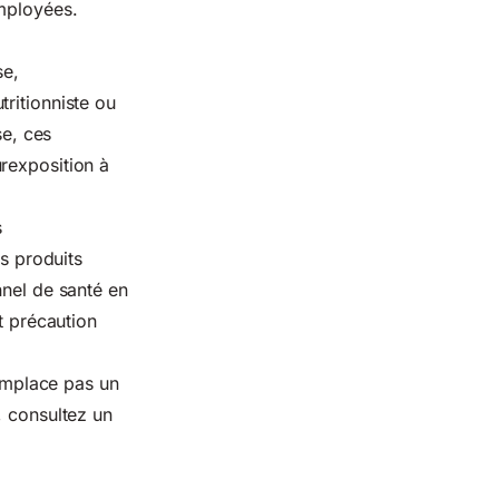
employées.
se,
ritionniste ou
se, ces
rexposition à
s
es produits
nnel de santé en
t précaution
remplace pas un
, consultez un