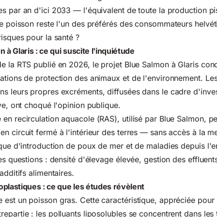
s par an d'ici 2033 — l'équivalent de toute la production pi
ce poisson reste l'un des préférés des consommateurs helvét
risques pour la santé ?
 à Glaris : ce qui suscite l'inquiétude
e la RTS publié en 2026, le projet Blue Salmon à Glaris conc
iations de protection des animaux et de l'environnement. Le
s leurs propres excréments, diffusées dans le cadre d'inves
ve, ont choqué l'opinion publique.
en recirculation aquacole (RAS), utilisé par Blue Salmon, p
n circuit fermé à l'intérieur des terres — sans accès à la me
sque d'introduction de poux de mer et de maladies depuis l'
es questions : densité d'élevage élevée, gestion des effluents 
additifs alimentaires.
plastiques : ce que les études révèlent
est un poisson gras. Cette caractéristique, appréciée pour
epartie : les polluants liposolubles se concentrent dans les 