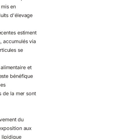
 mis en
uits d'élevage
écentes estiment
s, accumulés via
rticules se
 alimentaire et
este bénéfique
les
s de la mer sont
tivement du
exposition aux
 lipidique