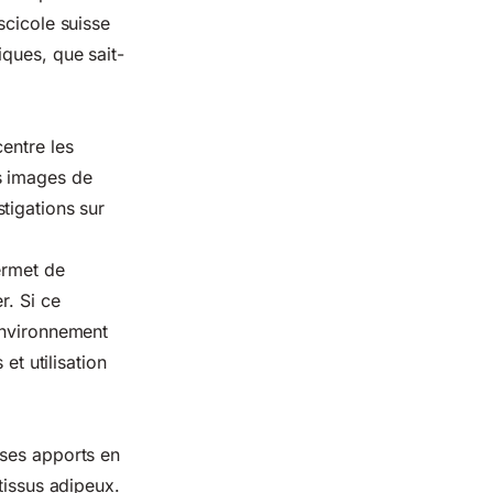
scicole suisse
iques, que sait-
entre les
s images de
tigations sur
ermet de
r. Si ce
environnement
et utilisation
 ses apports en
tissus adipeux.