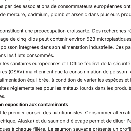
es par des associations de consommateurs européennes ont
 de mercure, cadmium, plomb et arsenic dans plusieurs prod
constituent une préoccupation croissante. Des recherches r
age de cinq kilos peut contenir environ 523 microplastique
de poisson intégrées dans son alimentation industrielle. Ces pa
ans les filets consommés.
rités sanitaires européennes et l'
Office fédéral de la sécurité
aires (OSAV)
maintiennent que la consommation de poisson r
alimentation équilibrée
, à condition de varier les espèces et 
ites réglementaires pour les métaux lourds dans les produit
es.
n exposition aux contaminants
st le premier conseil des nutritionnistes. Consommer alterna
ifique, Alaska) et du saumon d'élevage permet de diluer l'
ques à chaque filière. Le saumon sauvage présente un profil