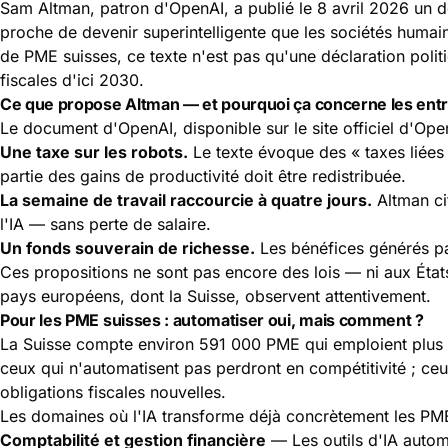
Sam Altman, patron d'OpenAI, a publié le 8 avril 2026 un docum
proche de devenir superintelligente que les sociétés humai
de PME suisses, ce texte n'est pas qu'une déclaration polit
fiscales d'ici 2030.
Ce que propose Altman — et pourquoi ça concerne les entr
Le document d'OpenAI, disponible sur
le site officiel d'Ope
Une taxe sur les robots.
Le texte évoque des « taxes liées 
partie des gains de productivité doit être redistribuée.
La semaine de travail raccourcie à quatre jours.
Altman ci
l'IA — sans perte de salaire.
Un fonds souverain de richesse.
Les bénéfices générés par
Ces propositions ne sont pas encore des lois — ni aux États
pays européens, dont la Suisse, observent attentivement.
Pour les PME suisses : automatiser oui, mais comment ?
La Suisse compte environ 591 000 PME qui emploient plus de 
ceux qui n'automatisent pas perdront en compétitivité ; ce
obligations fiscales nouvelles.
Les domaines où l'IA transforme déjà concrètement les PM
Comptabilité et gestion financière
— Les outils d'IA autom