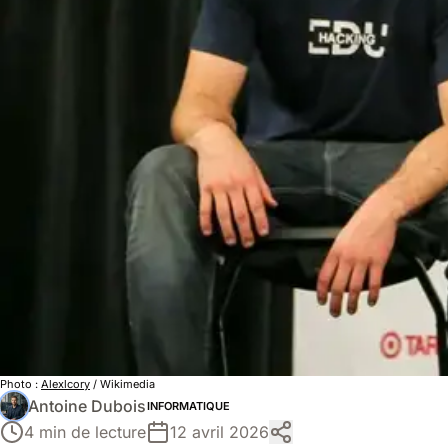
Photo :
Alexlcory
/ Wikimedia
Antoine Dubois
INFORMATIQUE
4 min de lecture
12 avril 2026