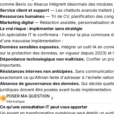
comme Bexio ou Abacus intègrent désormais des modules d
Service client et support
— Les chatbots avancés traitent 
Ressources humaines
— Tri de CV, planification des con
Marketing digital
— Rédaction assistée, personnalisation d
Le vrai risque : implémenter sans stratégie
Un spécialiste IT le confirmera : l'erreur la plus commune 
d'une mauvaise implémentation :
Données sensibles exposées.
Intégrer un outil IA en conn
sur la protection des données, en vigueur depuis 2023) et 
Dépendance technologique non maîtrisée.
Confier un proc
importants.
Résistances internes non anticipées.
Sans communication c
exactement ce qu'Altman tente d'adresser à l'échelle nation
Absence de gouvernance des données.
Qui décide quelle
juridiques doivent être posées avant toute implémentation.
POSER MA QUESTION
Informatique
Ce qu'une consultation IT peut vous apporter
Un expert en transformation numérique peut établir un audit