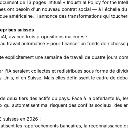
ent de 13 pages intitulé « Industrial Policy for the Intellige
nes ont besoin d'un nouveau contrat social — à l'échelle d
ique américaine. Il annonce des transformations qui touchero
eprises suisses
nAI
, avance trois propositions majeures :
au travail automatisé » pour financer un fonds de richesse p
te explicitement une semaine de travail de quatre jours co
 l'IA seraient collectés et redistribués sous forme de divid
-Unis, ni en Suisse. Mais elles définissent le cadre de déb
deux tiers des actifs du pays. Face à la déferlante IA, les
ux qui automatisent mal risquent des conflits sociaux, des 
E suisses en 2026 :
atisent les rapprochements bancaires, la reconnaissance de f