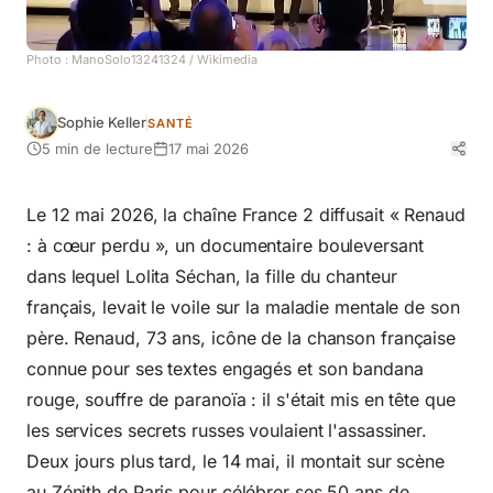
Photo :
ManoSolo13241324
/ Wikimedia
Sophie Keller
SANTÉ
5 min de lecture
17 mai 2026
Le 12 mai 2026, la chaîne France 2 diffusait « Renaud
: à cœur perdu », un documentaire bouleversant
dans lequel Lolita Séchan, la fille du chanteur
français, levait le voile sur la maladie mentale de son
père. Renaud, 73 ans, icône de la chanson française
connue pour ses textes engagés et son bandana
rouge, souffre de paranoïa : il s'était mis en tête que
les services secrets russes voulaient l'assassiner.
Deux jours plus tard, le 14 mai, il montait sur scène
au Zénith de Paris pour célébrer ses 50 ans de