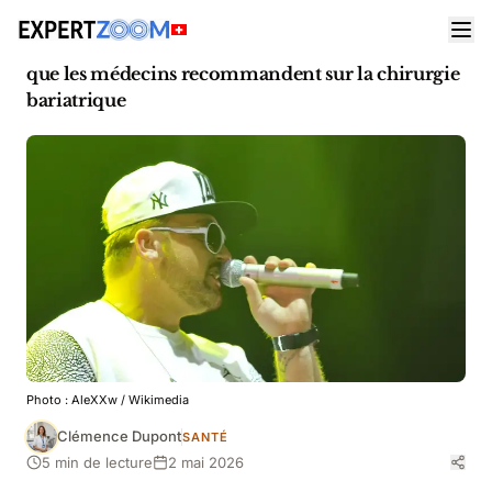
Actualités
Santé
Menowin Fröhlich : après avoir perdu 90 kg, ce
que les médecins recommandent sur la chirurgie
bariatrique
Photo :
AleXXw
/ Wikimedia
Clémence Dupont
SANTÉ
5 min de lecture
2 mai 2026