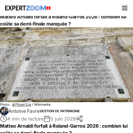
Actualités
Gestion de Patrimoine
Matteo Arnaldi forfait à Roland-Garros 2026 : combien lui
coûte sa demi-finale manquée ?
Photo :
Al*from*Lig
/ Wikimedia
Antoine Favre
GESTION DE PATRIMOINE
4 min de lecture
5 juin 2026
Matteo Arnaldi forfait à Roland-Garros 2026 : combien lui
coûte sa demi-finale manquée ?