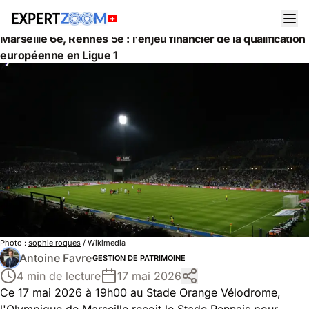
Actualités
Gestion de Patrimoine
Marseille 6e, Rennes 5e : l'enjeu financier de la qualification
européenne en Ligue 1
Photo :
sophie roques
/ Wikimedia
Antoine Favre
GESTION DE PATRIMOINE
4 min de lecture
17 mai 2026
Ce 17 mai 2026 à 19h00 au Stade Orange Vélodrome,
l'Olympique de Marseille reçoit le Stade Rennais pour