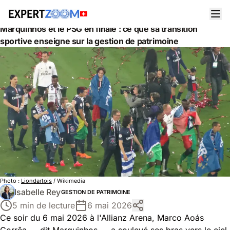
Actualités
Gestion de Patrimoine
Marquinhos et le PSG en finale : ce que sa transition
sportive enseigne sur la gestion de patrimoine
Photo :
Liondartois
/ Wikimedia
Isabelle Rey
GESTION DE PATRIMOINE
5 min de lecture
6 mai 2026
Ce soir du 6 mai 2026 à l'Allianz Arena, Marco Aoás
Corrêa — dit Marquinhos — a soulevé ses bras vers le ciel