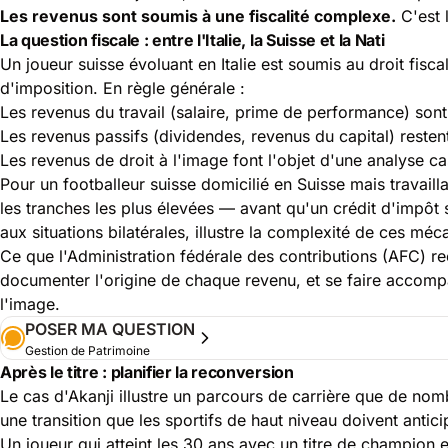
Les revenus sont soumis à une fiscalité complexe.
C'est 
La question fiscale : entre l'Italie, la Suisse et la Nati
Un joueur suisse évoluant en Italie est soumis au droit fisca
d'imposition. En règle générale :
Les revenus du travail (salaire, prime de performance) so
Les revenus passifs (dividendes, revenus du capital) reste
Les revenus de droit à l'image font l'objet d'une analyse c
Pour un footballeur suisse domicilié en Suisse mais travaill
les tranches les plus élevées — avant qu'un crédit d'impôt 
aux situations bilatérales, illustre la complexité de ces mé
Ce que l'Administration fédérale des contributions (AFC) r
documenter l'origine de chaque revenu, et se faire accompag
l'image.
POSER MA QUESTION
Gestion de Patrimoine
Après le titre : planifier la reconversion
Le cas d'Akanji illustre un parcours de carrière que de nom
une
transition que les sportifs de haut niveau doivent antici
Un joueur qui atteint les 30 ans avec un titre de champion 