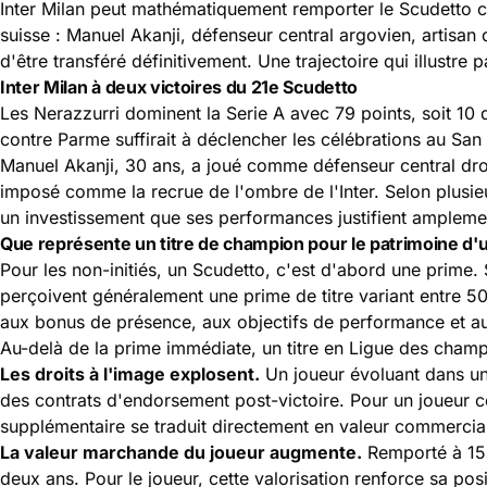
Inter Milan peut mathématiquement remporter le Scudetto 
suisse : Manuel Akanji, défenseur central argovien, artisan d
d'être transféré définitivement. Une trajectoire qui illustre 
Inter Milan à deux victoires du 21e Scudetto
Les Nerazzurri dominent la Serie A avec 79 points, soit 10 
contre Parme suffirait à déclencher les célébrations au S
Manuel Akanji, 30 ans, a joué comme défenseur central droit
imposé comme la recrue de l'ombre de l'Inter. Selon plusie
un investissement que ses performances justifient ampleme
Que représente un titre de champion pour le patrimoine d'u
Pour les non-initiés, un Scudetto, c'est d'abord une prime. 
perçoivent généralement une prime de titre variant entre 50
aux bonus de présence, aux objectifs de performance et au
Au-delà de la prime immédiate, un titre en Ligue des cham
Les droits à l'image explosent.
Un joueur évoluant dans un
des contrats d'endorsement post-victoire. Pour un joueur com
supplémentaire se traduit directement en valeur commercia
La valeur marchande du joueur augmente.
Remporté à 15 m
deux ans. Pour le joueur, cette valorisation renforce sa posi