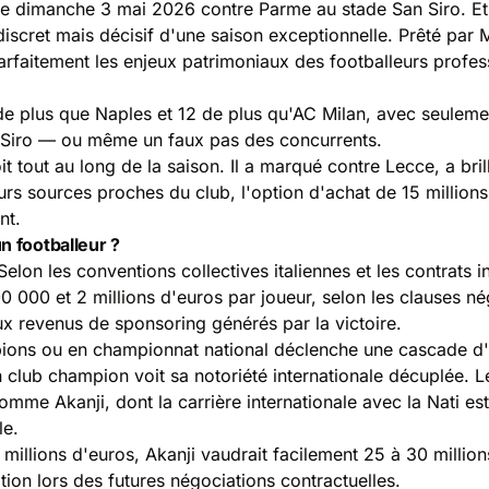
ce dimanche 3 mai 2026 contre Parme au stade San Siro. Et
iscret mais décisif d'une saison exceptionnelle. Prêté par Ma
parfaitement les
enjeux patrimoniaux des footballeurs
profess
de plus que Naples et 12 de plus qu'AC Milan, avec seulemen
an Siro — ou même un faux pas des concurrents.
 tout au long de la saison. Il a marqué contre Lecce, a bril
urs sources proches du club, l'option d'achat de 15 million
nt.
n footballeur ?
Selon les conventions collectives italiennes et les contrats 
0 000 et 2 millions d'euros par joueur, selon les clauses n
x revenus de sponsoring générés par la victoire.
pions ou en championnat national déclenche une cascade d'e
 club champion voit sa notoriété internationale décuplée. 
me Akanji, dont la carrière internationale avec la Nati est s
le.
illions d'euros, Akanji vaudrait facilement 25 à 30 millions
tion lors des futures négociations contractuelles.