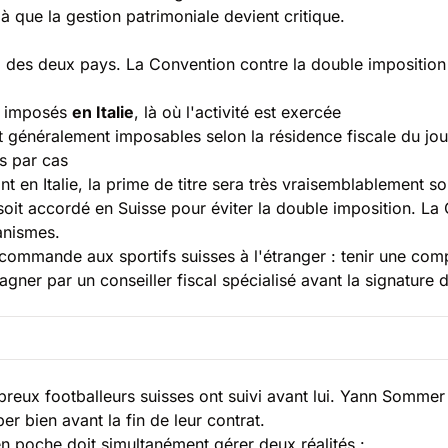
là que la
gestion patrimoniale devient critique
.
l des deux pays. La Convention contre la double imposition (CD
nt imposés
en Italie
, là où l'activité est exercée
nt généralement imposables selon la résidence fiscale du jo
as par cas
ant en Italie, la prime de titre sera très vraisemblablement 
soit accordé en Suisse pour éviter la double imposition. La
canismes.
ecommande aux sportifs suisses à l'étranger : tenir une com
ner par un conseiller fiscal spécialisé avant la signature d
breux footballeurs suisses ont suivi avant lui. Yann Sommer
per bien avant la fin de leur contrat
.
en poche doit simultanément gérer deux réalités :