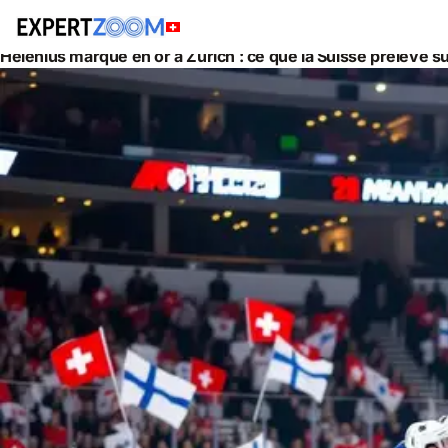
Actualités
Juridique
Helenius marque en or à Zurich : ce que la Suisse prélève su