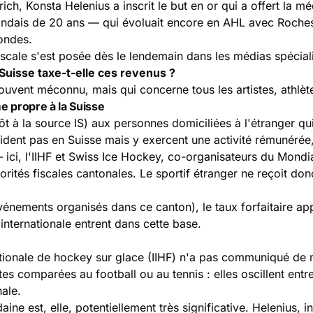
ch, Konsta Helenius a inscrit le but en or qui a offert la méd
ndais de 20 ans — qui évoluait encore en AHL avec Rochest
ondes.
 fiscale s'est posée dès le lendemain dans les médias spécial
Suisse taxe-t-elle ces revenus ?
uvent méconnu, mais qui concerne tous les artistes, athlète
me propre à la Suisse
ôt à la source IS) aux personnes domiciliées à l'étranger q
ident pas en Suisse mais y exercent une activité rémunérée, e
 ici, l'IIHF et Swiss Ice Hockey, co-organisateurs du Mond
ités fiscales cantonales. Le sportif étranger ne reçoit donc 
vénements organisés dans ce canton), le taux forfaitaire app
nternationale entrent dans cette base.
ionale de hockey sur glace (IIHF) n'a pas communiqué de mo
s comparées au football ou au tennis : elles oscillent ent
nale.
ine est, elle, potentiellement très significative. Helenius,