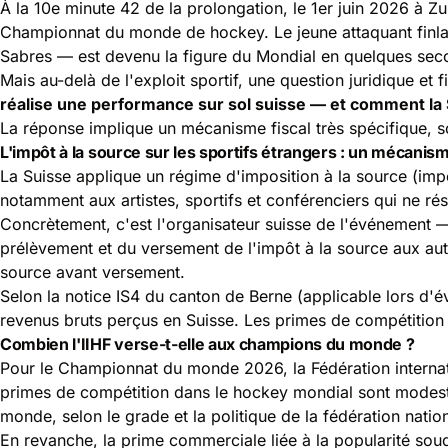
À la 10e minute 42 de la prolongation, le 1er juin 2026 à Zuri
Championnat du monde de hockey. Le jeune attaquant finla
Sabres — est devenu la figure du Mondial en quelques sec
Mais au-delà de l'exploit sportif, une question juridique et
réalise une performance sur sol suisse — et comment la 
La réponse implique un mécanisme fiscal très spécifique, so
L'impôt à la source sur les sportifs étrangers : un mécanis
La Suisse applique un régime d'imposition à la source (imp
notamment aux artistes, sportifs et conférenciers qui ne rés
Concrètement, c'est l'organisateur suisse de l'événement —
prélèvement et du versement de l'impôt à la source aux autor
source avant versement.
Selon la notice IS4 du canton de Berne (applicable lors d'é
revenus bruts perçus en Suisse. Les primes de compétition i
Combien l'IIHF verse-t-elle aux champions du monde ?
Pour le Championnat du monde 2026, la Fédération internat
primes de compétition dans le hockey mondial sont modeste
monde, selon le grade et la politique de la fédération natio
En revanche, la prime commerciale liée à la popularité souda