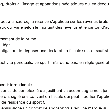
ing, droits à l'image et apparitions médiatiques qui en déc
mpôt à la source
, la retenue s'applique sur les revenus bruts
aux qui varie selon le montant des revenus et le canton d'act
ersement de la prime
i légal
ligation de déposer une déclaration fiscale suisse, sauf si 
d'activité ponctuels. Le sportif n'a donc pas, en règle géné
née internationale
s zones de complexité qui justifient un accompagnement jurid
se ont signé une convention fiscale qui peut modifier l'appli
s de résidence du sportif.
lenius signe un contrat de sponsoring avec une marque suis