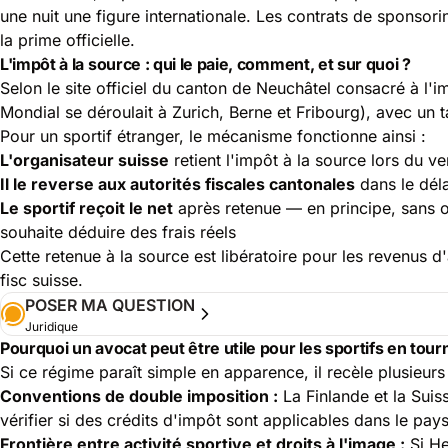
une nuit une figure internationale. Les contrats de sponsor
la prime officielle.
L'impôt à la source : qui le paie, comment, et sur quoi ?
Selon le site officiel du canton de Neuchâtel consacré à
l'i
Mondial se déroulait à Zurich, Berne et Fribourg), avec un t
Pour un sportif étranger, le mécanisme fonctionne ainsi :
L'organisateur suisse
retient l'impôt à la source lors du v
Il le reverse aux autorités fiscales cantonales
dans le déla
Le sportif reçoit le net
après retenue — en principe, sans ob
souhaite déduire des frais réels
Cette retenue à la source est libératoire pour les revenus 
fisc suisse.
POSER MA QUESTION
Juridique
Pourquoi un avocat peut être utile pour les sportifs en tour
Si ce régime paraît simple en apparence, il recèle plusieur
Conventions de double imposition :
La Finlande et la Suis
vérifier si des crédits d'impôt sont applicables dans le pay
Frontière entre activité sportive et droits à l'image :
Si He