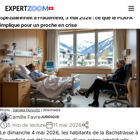
Actualités
Juridique
Spezialeinheit à Frauenfeld, 3 mai 2026 : ce que le PLAFA
implique pour un proche en crise
Photo :
Daniela Horovitz
/ Wikimedia
Camille Favre
JURIDIQUE
5 min de lecture
11 mai 2026
Le dimanche 4 mai 2026, les habitants de la Bachstrasse à
Frauenfeld ont été les témoins d'une scène inhabituelle :