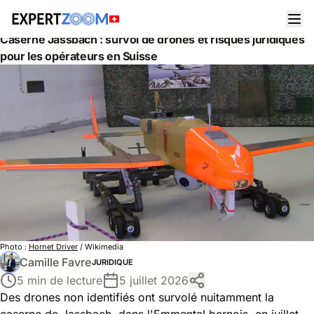
Actualités
Juridique
Caserne Jassbach : survol de drones et risques juridiques
pour les opérateurs en Suisse
Photo :
Hornet Driver
/ Wikimedia
Camille Favre
JURIDIQUE
5 min de lecture
5 juillet 2026
Des drones non identifiés ont survolé nuitamment la
caserne de Jassbach, dans l'Emmental bernois, en juillet