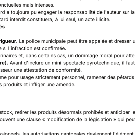
nctuelles mais intenses.
ard a toujours pu engager la responsabilité de l'auteur sur l
ard interdit constituera, à lui seul, un acte illicite.
nés
vigueur.
La police municipale peut être appelée et dresser u
si l'infraction est confirmée.
rinaires et, dans certains cas, un dommage moral pour attein
re).
Avant d'inclure un mini-spectacle pyrotechnique, il faut
sseur une attestation de conformité.
e pour usage strictement personnel, ramener des pétards int
s produits et infliger une amende.
tock, retirer les produits désormais prohibés et anticiper 
souvent une clause « modification de la législation » qui pe
ionnels, les autorisations cantonales deviennent l'élément c