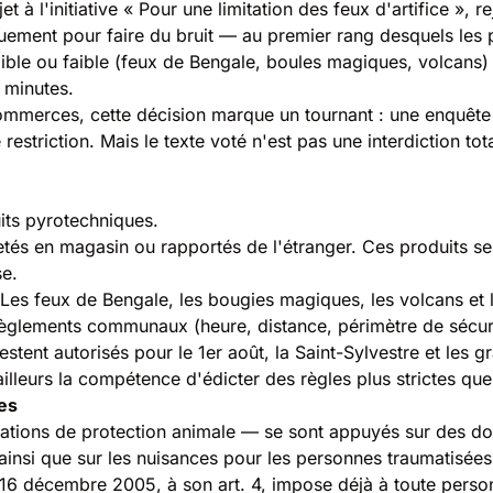
 à l'initiative « Pour une limitation des feux d'artifice », re
ent pour faire du bruit — au premier rang desquels les péta
faible ou faible (feux de Bengale, boules magiques, volcans) 
 minutes
.
commerces, cette décision marque un tournant : une enquête
 restriction. Mais le texte voté n'est pas une interdiction to
its pyrotechniques.
hetés en magasin ou rapportés de l'étranger. Ces produits se
se.
. Les feux de Bengale, les bougies magiques, les volcans et 
es règlements communaux (heure, distance, périmètre de sécur
 restent autorisés pour le 1er août, la Saint-Sylvestre et le
leurs la compétence d'édicter des règles plus strictes que l
nes
sations de protection animale — se sont appuyés sur des don
 ainsi que sur les nuisances pour les personnes traumatisée
u 16 décembre 2005
, à son art. 4, impose déjà à toute perso