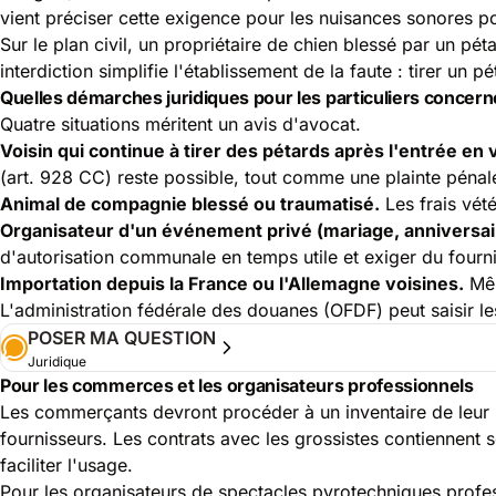
vient préciser cette exigence pour les nuisances sonores po
Sur le plan civil, un propriétaire de chien blessé par un pét
interdiction simplifie l'établissement de la faute : tirer un pét
Quelles démarches juridiques pour les particuliers concer
Quatre situations méritent un avis d'avocat.
Voisin qui continue à tirer des pétards après l'entrée en 
(art. 928 CC) reste possible, tout comme une plainte pénale 
Animal de compagnie blessé ou traumatisé.
Les frais vété
Organisateur d'un événement privé (mariage, anniversai
d'autorisation communale en temps utile et exiger du fourni
Importation depuis la France ou l'Allemagne voisines.
Mêm
L'administration fédérale des douanes (OFDF) peut saisir le
POSER MA QUESTION
Juridique
Pour les commerces et les organisateurs professionnels
Les commerçants devront procéder à un inventaire de leur s
fournisseurs. Les contrats avec les grossistes contiennent 
faciliter l'usage.
Pour les organisateurs de spectacles pyrotechniques profess