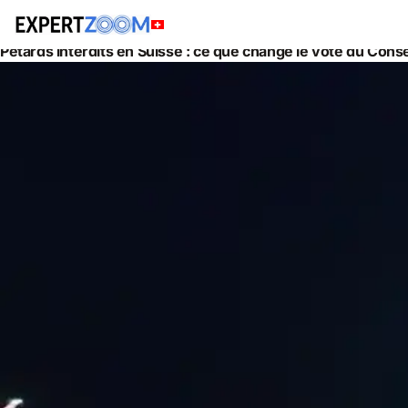
Actualités
Juridique
Pétards interdits en Suisse : ce que change le vote du Conse