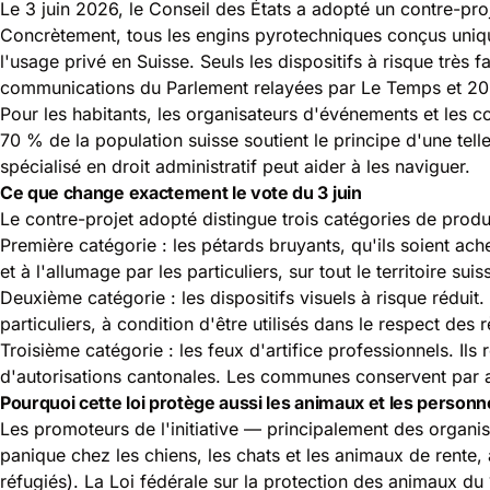
Le 3 juin 2026, le Conseil des États a adopté un contre-projet
Concrètement, tous les engins pyrotechniques conçus uniquem
l'usage privé en Suisse. Seuls les dispositifs à risque très 
communications du Parlement relayées par
Le Temps
et
20
Pour les habitants, les organisateurs d'événements et les 
70 % de la population suisse soutient le principe d'une telle
spécialisé en droit administratif peut aider à les naviguer.
Ce que change exactement le vote du 3 juin
Le contre-projet adopté distingue trois catégories de produ
Première catégorie : les pétards bruyants, qu'ils soient ac
et à l'allumage par les particuliers, sur tout le territoire suis
Deuxième catégorie : les dispositifs visuels à risque réduit
particuliers, à condition d'être utilisés dans le respect d
Troisième catégorie : les feux d'artifice professionnels. Ils
d'autorisations cantonales. Les communes conservent par ail
Pourquoi cette loi protège aussi les animaux et les person
Les promoteurs de l'initiative — principalement des organi
panique chez les chiens, les chats et les animaux de rente,
réfugiés). La
Loi fédérale sur la protection des animaux d