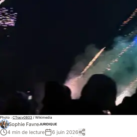
Photo :
CTracy0803
/ Wikimedia
Sophie Favre
JURIDIQUE
4 min de lecture
6 juin 2026