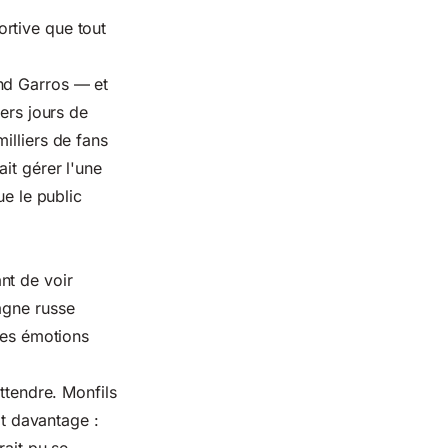
rtive que tout
and Garros — et
ers jours de
illiers de fans
it gérer l'une
ue le public
nt de voir
agne russe
des émotions
ttendre. Monfils
it davantage :