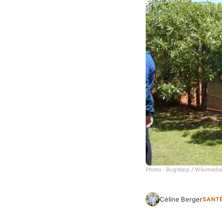
Photo :
BugWarp
/ Wikimedia
Céline Berger
SANT