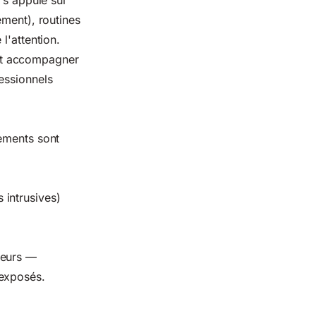
 s'appuie sur
ement), routines
l'attention.
ut accompagner
essionnels
nements sont
 intrusives)
teurs —
 exposés.