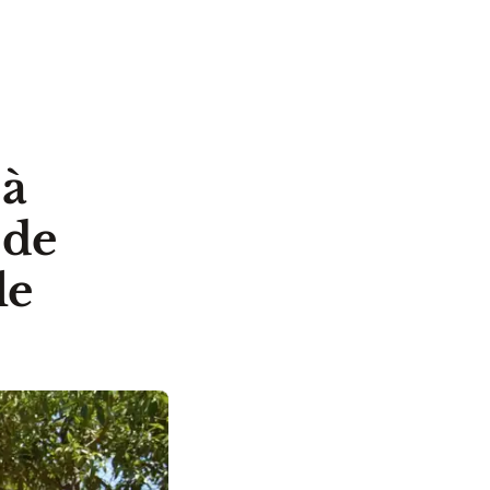
 à
 de
le