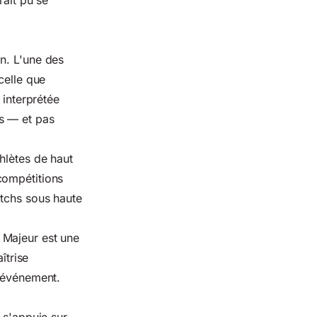
rait pu se
n. L'une des
celle que
 interprétée
s — et pas
thlètes de haut
compétitions
atchs sous haute
 Majeur est une
îtrise
l'événement.