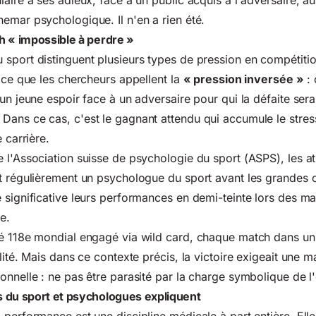
aire à ses adieux, face à un public acquis à l'adversaire, au
emar psychologique. Il n'en a rien été.
h « impossible à perdre »
sport distinguent plusieurs types de pression en compétitio
t ce que les chercheurs appellent la
« pression inversée »
: 
un jeune espoir face à un adversaire pour qui la défaite sera
Dans ce cas, c'est le gagnant attendu qui accumule le stres
 carrière.
de
l'Association suisse de psychologie du sport (ASPS)
, les a
t régulièrement un psychologue du sport avant les grandes 
 significative leurs performances en demi-teinte lors des m
e.
sé 118e mondial engagé via wild card, chaque match dans un
lité. Mais dans ce contexte précis, la victoire exigeait une ma
onnelle : ne pas être parasité par la charge symbolique de 
 du sport et psychologues expliquent