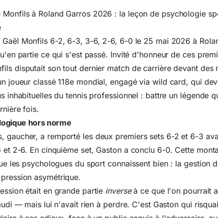
Monfils à Roland Garros 2026 : la leçon de psychologie spo
e
 Gaël Monfils 6-2, 6-3, 3-6, 2-6, 6-0 le 25 mai 2026 à Rol
qu'en partie ce qui s'est passé. Invité d'honneur de ces premi
ls disputait son tout dernier match de carrière devant des m
un joueur classé 118e mondial, engagé via wild card, qui deva
s inhabituelles du tennis professionnel : battre un légende q
nière fois.
logique hors norme
 gaucher, a remporté les deux premiers sets 6-2 et 6-3 ava
6 et 2-6. En cinquième set, Gaston a conclu 6-0. Cette mont
 que les psychologues du sport connaissent bien : la gestion 
 pression asymétrique.
ession était en grande partie
inverse
à ce que l'on pourrait a
audi — mais lui n'avait rien à perdre. C'est Gaston qui risqua