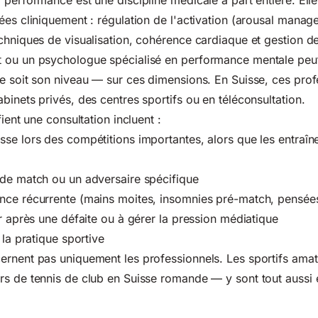
 performance est une discipline médicale à part entière. Elle
ées cliniquement : régulation de l'activation (arousal manag
chniques de visualisation, cohérence cardiaque et gestion de 
t ou un psychologue spécialisé en performance mentale pe
e soit son niveau — sur ces dimensions. En Suisse, ces prof
binets privés, des centres sportifs ou en téléconsultation.
fient une consultation incluent :
se lors des compétitions importantes, alors que les entraî
 de match ou un adversaire spécifique
nce récurrente (mains moites, insomnies pré-match, pensées
er après une défaite ou à gérer la pression médiatique
 la pratique sportive
ernent pas uniquement les professionnels. Les sportifs ama
rs de tennis de club en Suisse romande — y sont tout aussi