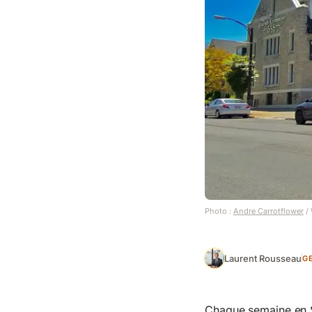
Photo :
Andre Carrotflower
/ 
Laurent Rousseau
G
Chaque semaine en Su