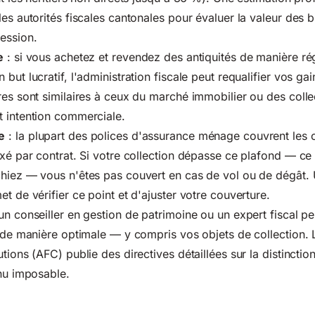
es autorités fiscales cantonales pour évaluer la valeur des b
ession.
e
: si vous achetez et revendez des antiquités de manière rég
but lucratif, l'administration fiscale peut requalifier vos ga
res sont similaires à ceux du marché immobilier ou des collec
t intention commerciale.
e
: la plupart des polices d'assurance ménage couvrent les o
ixé par contrat. Si votre collection dépasse ce plafond — ce 
chiez — vous n'êtes pas couvert en cas de vol ou de dégât. 
t de vérifier ce point et d'ajuster votre couverture.
un conseiller en gestion de patrimoine ou un expert fiscal pe
s de manière optimale — y compris vos objets de collection. L
utions (AFC)
publie des directives détaillées sur la distinctio
enu imposable.