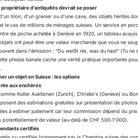
 propriétaire d'antiquités devrait se poser
'un tiroir, d'un grenier ou d'une cave, des objets hérités d
'est le cas de millions de ménages suisses. Un service en por
tre de poche achetée à Genève en 1920, un tableau acquis
bjets ont peut-être une valeur marchande que vous ne sou
souvent dans l'émission : "Du weißt nie, was du hast" (Tu ne 
tte phrase banale cache une vérité pratique importante pour
.
r un objet en Suisse : les options
ente aux enchères
comme Koller Auktionen (Zurich), Christie's (Genève) ou Bo
posent des estimations gratuites sur présentation de photos
itées à estimer justement car leur commission dépend du prix 
s potentiellement de valeur (au-delà de CHF 500-1'000).
endants certifiés
ntés ou certifiés (notamment par la Chambre suisse des co