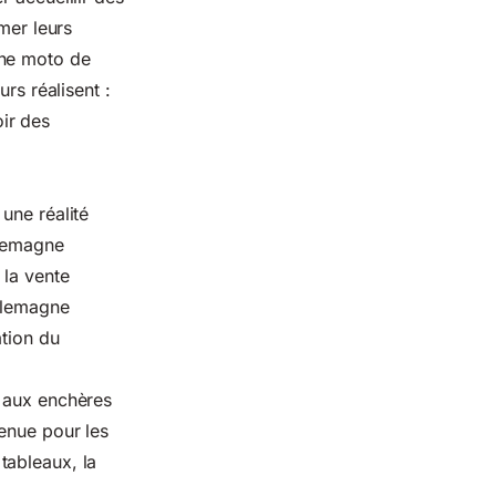
mer leurs
une moto de
rs réalisent :
ir des
une réalité
llemagne
 la vente
Allemagne
ation du
s aux enchères
enue pour les
tableaux, la