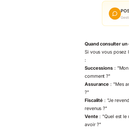
POS
Gest
Quand consulter un
Si vous vous posez l
:
Successions
: "Mon 
comment ?"
Assurance
: "Mes an
?"
Fiscalité
: "Je revend
revenus ?"
Vente
: "Quel est le
avoir ?"