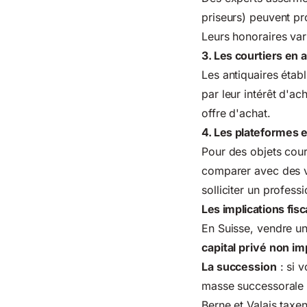
priseurs) peuvent pr
Leurs honoraires var
3. Les courtiers en a
Les antiquaires établ
par leur intérêt d'
offre d'achat.
4. Les plateformes e
Pour des objets cou
comparer avec des ve
solliciter un professi
Les implications fis
En Suisse, vendre u
capital privé non i
La succession
: si v
masse successorale s
Berne et Valais taxen