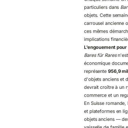
particuliers dans
Bar
objets. Cette semai
carrousel ancienne on
ces mêmes démarches
implications financi
L'engouement pour B
Bares für Rares
n'est
économique document
représente
956,9 mi
d'objets anciens et 
devrait croître à un
commerce et un regai
En Suisse romande, l
et plateformes en li
objets anciens — des
vaisselle de famille e