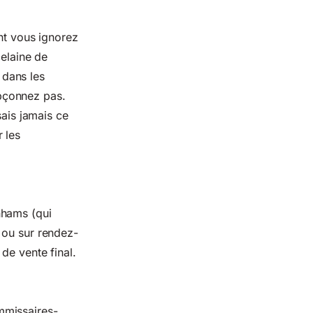
ont vous ignorez
celaine de
 dans les
pçonnez pas.
sais jamais ce
 les
nhams (qui
 ou sur rendez-
de vente final.
mmissaires-