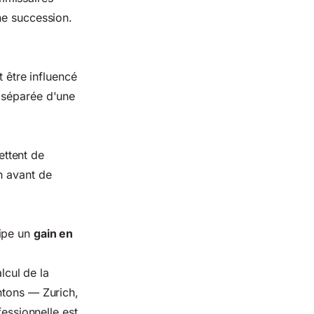
ne succession.
t être influencé
 séparée d'une
ttent de
n avant de
cipe un
gain en
lcul de la
ntons — Zurich,
fessionnelle est