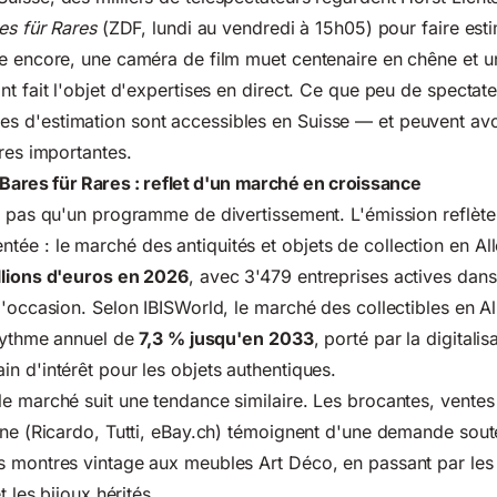
es für Rares
(ZDF, lundi au vendredi à 15h05) pour faire esti
ne encore, une caméra de film muet centenaire en chêne et 
t fait l'objet d'expertises en direct. Ce que peu de spectateu
 d'estimation sont accessibles en Suisse — et peuvent avo
ères importantes.
ares für Rares : reflet d'un marché en croissance
 pas qu'un programme de divertissement. L'émission reflète 
ée : le marché des antiquités et objets de collection en A
llions d'euros en 2026
, avec 3'479 entreprises actives dans
d'occasion. Selon IBISWorld, le marché des collectibles en 
 rythme annuel de
7,3 % jusqu'en 2033
, porté par la digitalis
n d'intérêt pour les objets authentiques.
e marché suit une tendance similaire. Les brocantes, vente
gne (Ricardo, Tutti, eBay.ch) témoignent d'une demande sout
 montres vintage aux meubles Art Déco, en passant par les 
t les bijoux hérités.