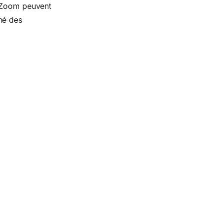
rtZoom peuvent
hé des