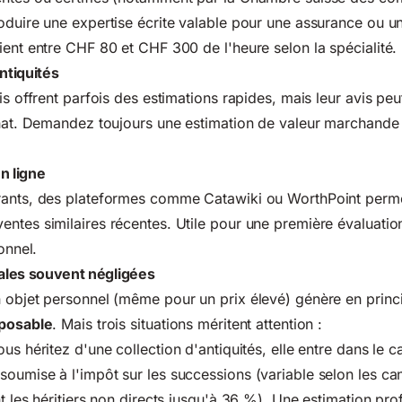
oduire une expertise écrite valable pour une assurance ou u
ient entre CHF 80 et CHF 300 de l'heure selon la spécialité.
ntiquités
is offrent parfois des estimations rapides, mais leur avis peu
achat. Demandez toujours une estimation de valeur marchande
n ligne
rants, des plateformes comme Catawiki ou WorthPoint perme
ntes similaires récentes. Utile pour une première évaluatio
onnel.
cales souvent négligées
n objet personnel (même pour un prix élevé) génère en prin
mposable
. Mais trois situations méritent attention :
ous héritez d'une collection d'antiquités, elle entre dans le ca
oumise à l'impôt sur les successions (variable selon les ca
t les héritiers non directs jusqu'à 36 %). Une estimation pro