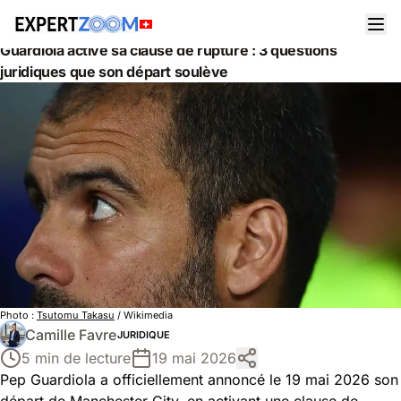
Actualités
Juridique
Guardiola active sa clause de rupture : 3 questions
juridiques que son départ soulève
Photo :
Tsutomu Takasu
/ Wikimedia
Camille Favre
JURIDIQUE
5 min de lecture
19 mai 2026
Pep Guardiola a officiellement annoncé le 19 mai 2026 son
départ de Manchester City, en activant une clause de