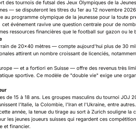
 sort des tournois de futsal des Jeux Olympiques de la Jeun
ines — se disputeront les titres du 1er au 12 novembre 202
ntre au programme olympique de la jeunesse pour la toute pr
, cet événement ravive une question centrale pour de nombre
êmes ressources financières que le football sur gazon ou le 
e
terrain de 20x40 mètres — compte aujourd'hui plus de 30 mil
gionales attirent un nombre croissant de licenciés, notamme
urope — et a fortiori en Suisse — offre des revenus très lim
pratique sportive. Ce modèle de "double vie" exige une orga
eur
es de 15 à 18 ans. Les groupes masculins du tournoi JOJ 2
sent l'Italie, la Colombie, l'Iran et l'Ukraine, entre autres.
tte année, la tenue du tirage au sort à Zurich souligne la 
ur les jeunes joueurs suisses qui regardent ces compétitions
 et financier.