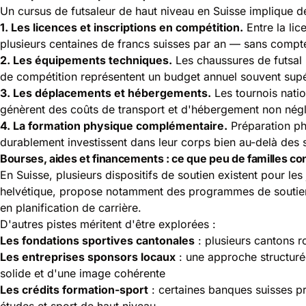
Un cursus de futsaleur de haut niveau en Suisse implique des
1. Les licences et inscriptions en compétition.
Entre la lic
plusieurs centaines de francs suisses par an — sans compt
2. Les équipements techniques.
Les chaussures de futsal 
de compétition représentent un budget annuel souvent supé
3. Les déplacements et hébergements.
Les tournois natio
génèrent des coûts de transport et d'hébergement non négli
4. La formation physique complémentaire.
Préparation phy
durablement investissent dans leur corps bien au-delà des 
Bourses, aides et financements : ce que peu de familles co
En Suisse, plusieurs dispositifs de soutien existent pour les
helvétique, propose notamment des programmes de soutien 
en planification de carrière.
D'autres pistes méritent d'être explorées :
Les fondations sportives cantonales
: plusieurs cantons r
Les entreprises sponsors locaux
: une approche structuré
solide et d'une image cohérente
Les crédits formation-sport
: certaines banques suisses p
études et sport de haut niveau