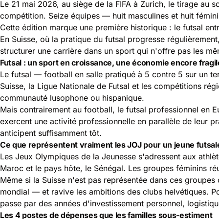
Le 21 mai 2026, au siège de la FIFA à Zurich, le tirage au
compétition. Seize équipes — huit masculines et huit fémin
Cette édition marque une première historique : le futsal e
En Suisse, où la pratique du futsal progresse régulièrement
structurer une carrière dans un sport qui n'offre pas les m
Futsal : un sport en croissance, une économie encore fragil
Le futsal — football en salle pratiqué à 5 contre 5 sur un 
Suisse, la Ligue Nationale de Futsal et les compétitions ré
communauté lusophone ou hispanique.
Mais contrairement au football, le futsal professionnel en E
exercent une activité professionnelle en parallèle de leur 
anticipent suffisamment tôt.
Ce que représentent vraiment les JOJ pour un jeune futsal
Les Jeux Olympiques de la Jeunesse s'adressent aux athlèt
Maroc et le pays hôte, le Sénégal. Les groupes féminins réunis
Même si la Suisse n'est pas représentée dans ces groupes ce
mondial — et ravive les ambitions des clubs helvétiques. Po
passe par des années d'investissement personnel, logistique
Les 4 postes de dépenses que les familles sous-estiment