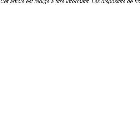
Cet article est rédigé à titre informatif. Les dispositifs d
Nos experts
Avantages
Des réponses rapides et précises pour toutes vos questions et 