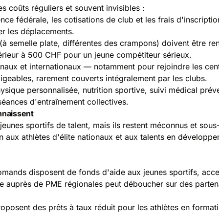
 coûts réguliers et souvent invisibles :
ence fédérale, les cotisations de club et les frais d'inscrip
er les déplacements.
(à semelle plate, différentes des crampons) doivent être re
rieur à 500 CHF pour un jeune compétiteur sérieux.
naux et internationaux — notamment pour rejoindre les cent
geables, rarement couverts intégralement par les clubs.
sique personnalisée, nutrition sportive, suivi médical préven
séances d'entraînement collectives.
nnaissent
 jeunes sportifs de talent, mais ils restent méconnus et sous-
aux athlètes d'élite nationaux et aux talents en développ
omands disposent de fonds d'aide aux jeunes sportifs, acce
e auprès de PME régionales peut déboucher sur des partenar
roposent des prêts à taux réduit pour les athlètes en for