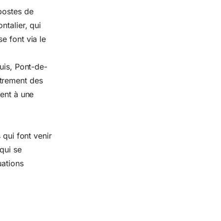
postes de
ntalier, qui
e font via le
uis, Pont-de-
strement des
dent à une
 qui font venir
qui se
uations