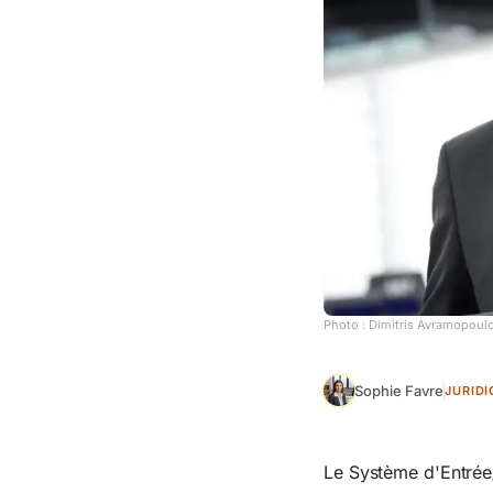
Photo :
Dimitris Avramopoul
Sophie Favre
JURID
Le Système d'Entrée/