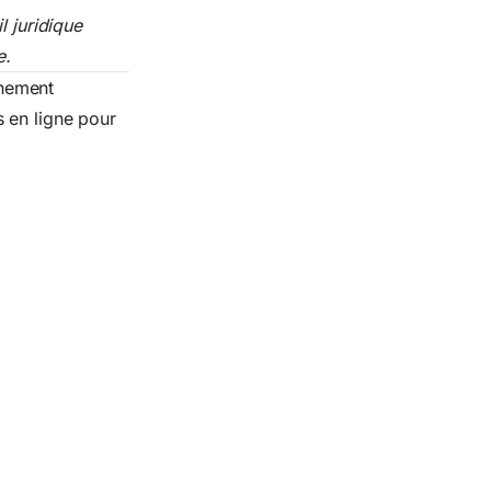
l juridique
e.
gnement
 en ligne pour