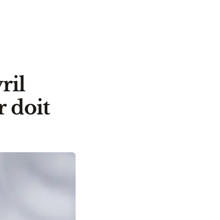
ril
 doit