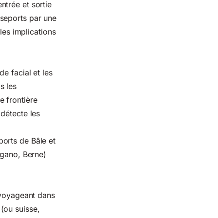
trée et sortie
sseports par une
les implications
e facial et les
s les
e frontière
détecte les
orts de Bâle et
ugano, Berne)
 voyageant dans
(ou suisse,