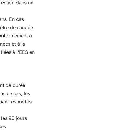
rection dans un
ans. En cas
t être demandée.
 conformément à
nées et à la
 liées à l'EES en
nt de durée
ans ce cas, les
uant les motifs.
les 90 jours
ces