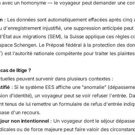
on avec un homonyme — le voyageur peut demander une cor
on
: Les données sont automatiquement effacées après cinq 
u d'enregistrement injustifié, une suppression anticipée peu
 d'État aux migrations (SEM)
, la Suisse applique ces règles
'espace Schengen. Le Préposé fédéral à la protection des don
est l'autorité nationale compétente pour traiter les plaintes
cas de litige ?
ctuelles peuvent survenir dans plusieurs contextes :
tifié
: Si le système EES affiche une "anomalie" (dépasseme
sion d'identité), un voyageur peut se voir refuser l'entrée. D
nt tenus de lui remettre un formulaire de refus d'entrée indiq
base d'un recours.
our non intentionnel
: Un voyageur dont le séjour dépasse 
icales ou de force majeure peut faire valoir des circonstan