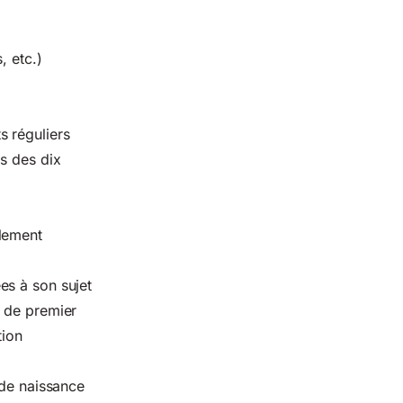
, etc.)
s réguliers
s des dix
glement
es à son sujet
s de premier
tion
 de naissance