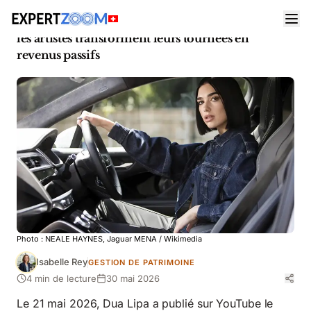
Actualités
Gestion de Patrimoine
Film concert Dua Lipa sur YouTube : comment
les artistes transforment leurs tournées en
revenus passifs
Photo :
NEALE HAYNES, Jaguar MENA
/ Wikimedia
Isabelle Rey
GESTION DE PATRIMOINE
4 min de lecture
30 mai 2026
Le 21 mai 2026, Dua Lipa a publié sur YouTube le