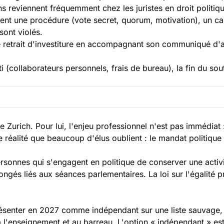
ns reviennent fréquemment chez les juristes en droit politiqu
voient une procédure (vote secret, quorum, motivation), un c
 sont violés.
e retrait d'investiture en accompagnant son communiqué d'a
rti (collaborateurs personnels, frais de bureau), la fin du s
 de Zurich. Pour lui, l'enjeu professionnel n'est pas immédia
e réalité que beaucoup d'élus oublient : le mandat politique
rsonnes qui s'engagent en politique de conserver une activi
congés liés aux séances parlementaires. La
loi sur l'égalité
pr
se présenter en 2027 comme indépendant sur une liste sauvage
à l'enseignement et au barreau. L'option « indépendant » est 