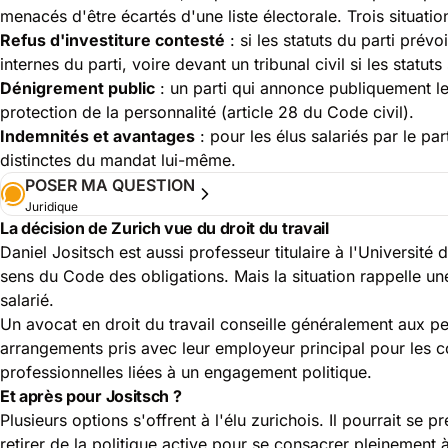
menacés d'être écartés d'une liste électorale. Trois situatio
Refus d'investiture contesté
: si les statuts du parti pré
internes du parti, voire devant un tribunal civil si les statuts
Dénigrement public
: un parti qui annonce publiquement l
protection de la personnalité (
article 28 du Code civil
).
Indemnités et avantages
: pour les élus salariés par le pa
distinctes du mandat lui-même.
POSER MA QUESTION
Juridique
La décision de Zurich vue du droit du travail
Daniel Jositsch est aussi professeur titulaire à l'Université
sens du Code des obligations. Mais la situation rappelle un
salarié.
Un avocat en droit du travail conseille généralement aux pe
arrangements pris avec leur employeur principal pour les 
professionnelles liées à un engagement politique.
Et après pour Jositsch ?
Plusieurs options s'offrent à l'élu zurichois. Il pourrait 
retirer de la politique active pour se consacrer pleinement 