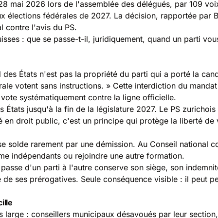
i 28 mai 2026 lors de l'assemblée des délégués, par 109 voi
aux
élections fédérales de 2027
. La décision, rapportée par
B
 contre l'avis du PS.
suisses : que se passe-t-il, juridiquement, quand un parti v
es États n'est pas la propriété du parti qui a porté la candi
le votent sans instructions. » Cette interdiction du mandat 
 vote systématiquement contre la ligne officielle.
ts jusqu'à la fin de la législature 2027. Le PS zurichois peu
 en droit public, c'est un principe qui protège la liberté de
u se solde rarement par une démission. Au Conseil national 
me indépendants ou rejoindre une autre formation.
qui passe d'un parti à l'autre conserve son siège, son indem
e de ses prérogatives. Seule conséquence visible : il peut p
ille
s large : conseillers municipaux désavoués par leur section,