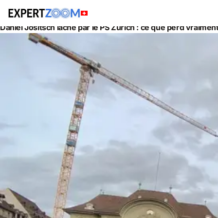
Actualités
Juridique
Daniel Jositsch lâché par le PS Zurich : ce que perd vraiment