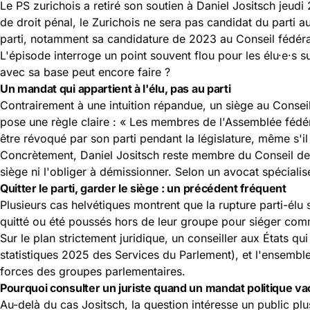
Le PS zurichois a retiré son soutien à Daniel Jositsch jeud
de droit pénal, le Zurichois ne sera pas candidat du parti 
parti, notamment sa candidature de 2023 au Conseil fédéral
L'épisode interroge un point souvent flou pour les élu·e·s 
avec sa base peut encore faire ?
Un mandat qui appartient à l'élu, pas au parti
Contrairement à une intuition répandue, un siège au Conseil d
pose une règle claire : « Les membres de l'Assemblée fédéra
être révoqué par son parti pendant la législature, même s'il
Concrètement, Daniel Jositsch reste membre du Conseil des Éta
siège ni l'obliger à démissionner. Selon un avocat spécialisé
Quitter le parti, garder le siège : un précédent fréquent
Plusieurs cas helvétiques montrent que la rupture parti-él
quitté ou été poussés hors de leur groupe pour siéger com
Sur le plan strictement juridique, un conseiller aux États 
statistiques 2025 des
Services du Parlement
), et l'ensembl
forces des groupes parlementaires.
Pourquoi consulter un juriste quand un mandat politique vac
Au-delà du cas Jositsch, la question intéresse un public plu