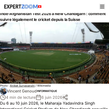
Actualités
Informatique
Inde-Afghanistan Test 2026 à New Chandigarh : comment
suivre légalement le cricket depuis la Suisse
Photo :
Aniket Suryavanshi
/ Wikimedia
Vincent Genoud
INFORMATIQUE
4 min de lecture
6 juin 2026
Du 6 au 10 juin 2026, le Maharaja Yadavindra Singh
International Cricket Stadium de New Chandigarh accueille