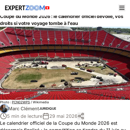
Actualités
Juridique
Coupe du Monde 2026 : le calendrier officiel dévoilé, vos
droits si votre voyage tombe à l'eau
Photo :
PCN02WPS
/ Wikimedia
Marc Clément
JURIDIQUE
5 min de lecture
29 mai 2026
Le calendrier officiel de la Coupe du Monde 2026 est
désormais finalisé : la compétition se tiendra du 11 juin au