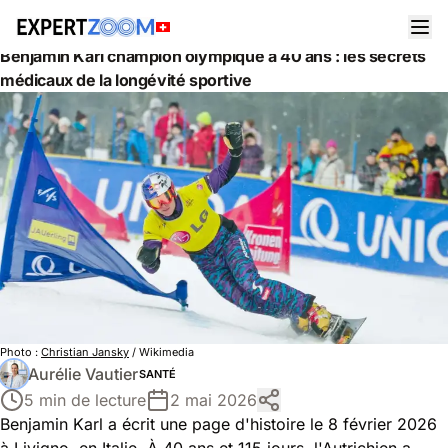
Actualités
Santé
Benjamin Karl champion olympique à 40 ans : les secrets
médicaux de la longévité sportive
Photo :
Christian Jansky
/ Wikimedia
Aurélie Vautier
SANTÉ
5 min de lecture
2 mai 2026
Benjamin Karl a écrit une page d'histoire le 8 février 2026
à Livigno, en Italie. À 40 ans et 115 jours, l'Autrichien a