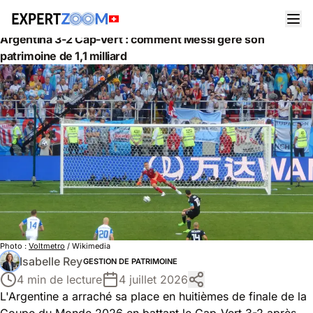
Actualités
Gestion de Patrimoine
Argentina 3-2 Cap-Vert : comment Messi gère son
patrimoine de 1,1 milliard
Photo :
Voltmetro
/ Wikimedia
Isabelle Rey
GESTION DE PATRIMOINE
4 min de lecture
4 juillet 2026
L'Argentine a arraché sa place en huitièmes de finale de la
Coupe du Monde 2026 en battant le Cap-Vert 3-2 après