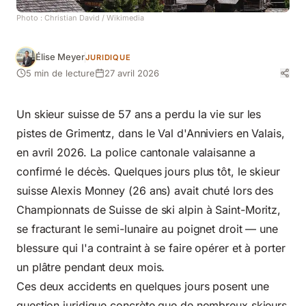
Photo :
Christian David
/ Wikimedia
Élise Meyer
JURIDIQUE
5 min de lecture
27 avril 2026
Un skieur suisse de 57 ans a perdu la vie sur les
pistes de Grimentz, dans le Val d'Anniviers en Valais,
en avril 2026. La police cantonale valaisanne a
confirmé le décès. Quelques jours plus tôt, le skieur
suisse Alexis Monney (26 ans) avait chuté lors des
Championnats de Suisse de ski alpin à Saint-Moritz,
se fracturant le semi-lunaire au poignet droit — une
blessure qui l'a contraint à se faire opérer et à porter
un plâtre pendant deux mois.
Ces deux accidents en quelques jours posent une
question juridique concrète que de nombreux skieurs