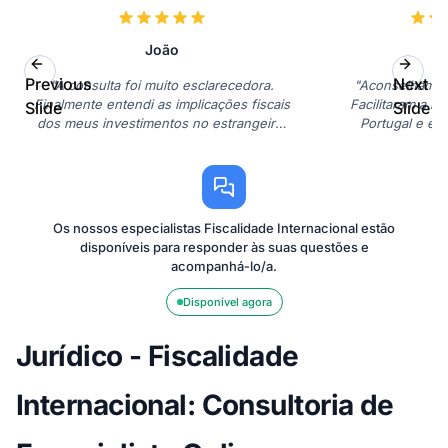
João
Previous
Next
"A consulta foi muito esclarecedora.
"Aconselhament
Finalmente entendi as implicações fiscais
Facilitaram a m
Slide
Slide
dos meus investimentos no estrangeiro.
Portugal e ev
Recomendo!"
problemas. Reco
Os nossos especialistas Fiscalidade Internacional estão
disponíveis para responder às suas questões e
acompanhá-lo/a.
Disponível agora
Jurídico - Fiscalidade
Internacional: Consultoria de