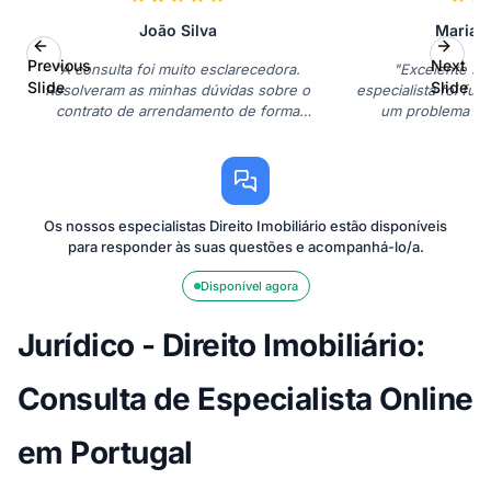
João Silva
Maria 
Previous
Next
"A consulta foi muito esclarecedora.
"Excelente ser
Slide
Slide
Resolveram as minhas dúvidas sobre o
especialista foi fun
contrato de arrendamento de forma
um problema co
rápida e eficaz."
ter
Os nossos especialistas Direito Imobiliário estão disponíveis
para responder às suas questões e acompanhá-lo/a.
Disponível agora
Jurídico - Direito Imobiliário:
Consulta de Especialista Online
em Portugal