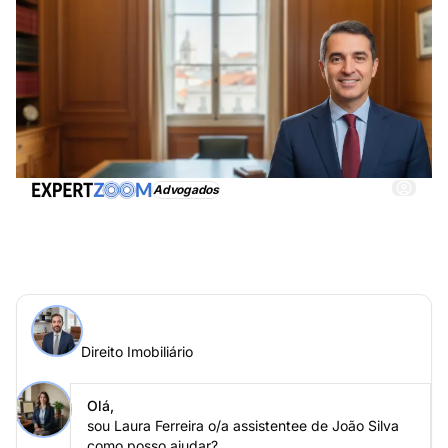
Advogados
Direito Imobiliário, obtenha imediatamente
assistência adequada
Perguntar a um especialista > Direito Imobiliário online
Direito Imobiliário
Coloque a sua questão a João Silva
Direito Imobiliário
Olá,
sou Laura Ferreira o/a assistentee de João Silva
como posso ajudar?