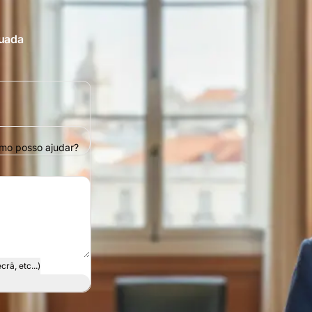
quada
omo posso ajudar?
rã, etc...)