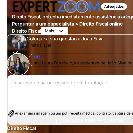
Advogados
Direito Fiscal, obtenha imediatamente assistência ade
Perguntar a um especialista > Direito Fiscal online
Direito Fiscal
Mais...
Coloque a sua questão a João Silva
Direito Fiscal
Olá,
sou Laura Ferreira o/a assistentee de João Silva c
Anexar uma imagem ou um pdf (receita médica, contrato, captura de ec
COLOCAR A MINHA QUESTÃO
Direito Fiscal