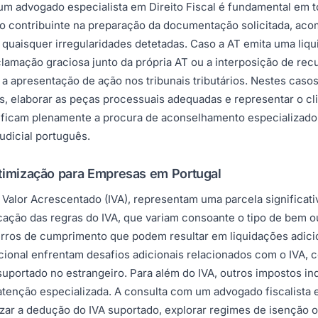
um advogado especialista em Direito Fiscal é fundamental em t
r o contribuinte na preparação da documentação solicitada, aco
quaisquer irregularidades detetadas. Caso a AT emita uma liqu
clamação graciosa junto da própria AT ou a interposição de recu
a apresentação de ação nos tribunais tributários. Nestes casos,
as, elaborar as peças processuais adequadas e representar o cl
cam plenamente a procura de aconselhamento especializado par
judicial português.
Otimização para Empresas em Portugal
 Valor Acrescentado (IVA), representam uma parcela significat
cação das regras do IVA, que variam consoante o tipo de bem ou
 erros de cumprimento que podem resultar em liquidações adicio
ional enfrentam desafios adicionais relacionados com o IVA, c
 suportado no estrangeiro. Para além do IVA, outros impostos in
atenção especializada. A consulta com um advogado fiscalista
izar a dedução do IVA suportado, explorar regimes de isenção o