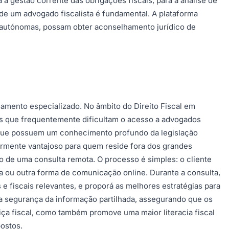
a gestão corrente das obrigações fiscais, para a análise de
 de um advogado fiscalista é fundamental. A plataforma
ões autónomas, possam obter aconselhamento jurídico de
hamento especializado. No âmbito do Direito Fiscal em
ais que frequentemente dificultam o acesso a advogados
es, que possuem um conhecimento profundo da legislação
ularmente vantajoso para quem reside fora dos grandes
 de uma consulta remota. O processo é simples: o cliente
a ou outra forma de comunicação online. Durante a consulta,
e fiscais relevantes, e proporá as melhores estratégias para
e e a segurança da informação partilhada, assegurando que os
iça fiscal, como também promove uma maior literacia fiscal
ostos.