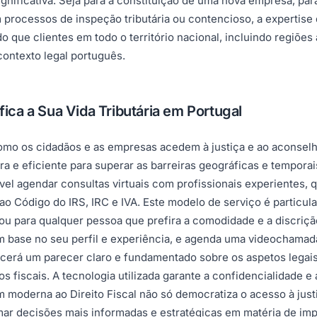
ificativa. Seja para a constituição de uma nova empresa, para 
 processos de inspeção tributária ou contencioso, a expertise
ndo que clientes em todo o território nacional, incluindo regi
contexto legal português.
fica a Sua Vida Tributária em Portugal
 como os cidadãos e as empresas acedem à justiça e ao aconsel
ra e eficiente para superar as barreiras geográficas e tempor
ssível agendar consultas virtuais com profissionais experient
s ao Código do IRS, IRC e IVA. Este modelo de serviço é partic
u para qualquer pessoa que prefira a comodidade e a discrição
om base no seu perfil e experiência, e agenda uma videochamad
necerá um parecer claro e fundamentado sobre os aspetos legais 
ígios fiscais. A tecnologia utilizada garante a confidencialidad
m moderna ao Direito Fiscal não só democratiza o acesso à just
mar decisões mais informadas e estratégicas em matéria de imp