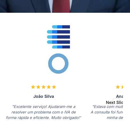
João Silva
Ana Ma
Next Slide
"Excelente serviço! Ajudaram-me a
"Estava com muitas d
resolver um problema com o IVA de
A consulta foi fundam
forma rápida e eficiente. Muito obrigado!"
minha declar
profissio