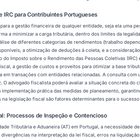
 e IRC para Contribuintes Portugueses
ra a gestão financeira de qualquer entidade, seja ela uma pess
ma a minimizar a carga tributária, dentro dos limites da legali
lise de diferentes categorias de rendimentos (trabalho depende
 disponíveis, a otimização de deduções à coleta, e a considera
 do Imposto sobre o Rendimento das Pessoas Coletivas (IRC) é i
fiscal, a gestão de custos e proveitos para otimizar a base trib
ia em transações com entidades relacionadas. A consulta com um
 O advogado fiscalista poderá avaliar a situação concreta do cl
r na implementação prática das medidas de planeamento, garanti
na legislação fiscal são fatores determinantes para o sucesso
gal: Processos de Inspeção e Contencioso
ade Tributária e Aduaneira (AT) em Portugal, a necessidade de 
 divergências na interpretação da lei fiscal, erros na liquidaç