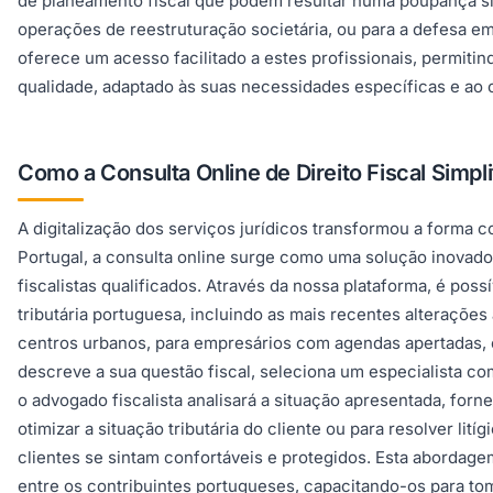
de planeamento fiscal que podem resultar numa poupança sign
operações de reestruturação societária, ou para a defesa em
oferece um acesso facilitado a estes profissionais, permiti
qualidade, adaptado às suas necessidades específicas e ao 
Como a Consulta Online de Direito Fiscal Simpli
A digitalização dos serviços jurídicos transformou a forma
Portugal, a consulta online surge como uma solução inovado
fiscalistas qualificados. Através da nossa plataforma, é po
tributária portuguesa, incluindo as mais recentes alteraçõe
centros urbanos, para empresários com agendas apertadas, o
descreve a sua questão fiscal, seleciona um especialista c
o advogado fiscalista analisará a situação apresentada, for
otimizar a situação tributária do cliente ou para resolver lit
clientes se sintam confortáveis e protegidos. Esta abordage
entre os contribuintes portugueses, capacitando-os para to