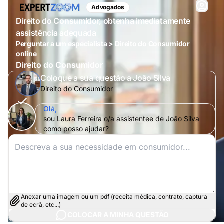
Advogados
Direito do Consumidor, obtenha imediatamente
assistência adequada
Perguntar a um especialista > Direito do Consumidor
online
Direito do Consumidor
Coloque a sua questão a João Silva
Direito do Consumidor
Olá,
sou Laura Ferreira o/a assistentee de João Silva
como posso ajudar?
Anexar uma imagem ou um pdf (receita médica, contrato, captura
de ecrã, etc...)
COLOCAR A MINHA QUESTÃO