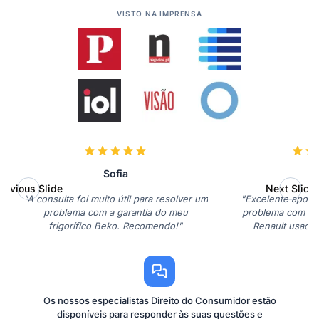
VISTO NA IMPRENSA
Sofia
M
revious Slide
Next Slide
"A consulta foi muito útil para resolver um
"Excelente apoio
problema com a garantia do meu
problema com a 
frigorífico Beko. Recomendo!"
Renault usado.
Os nossos especialistas Direito do Consumidor estão
disponíveis para responder às suas questões e