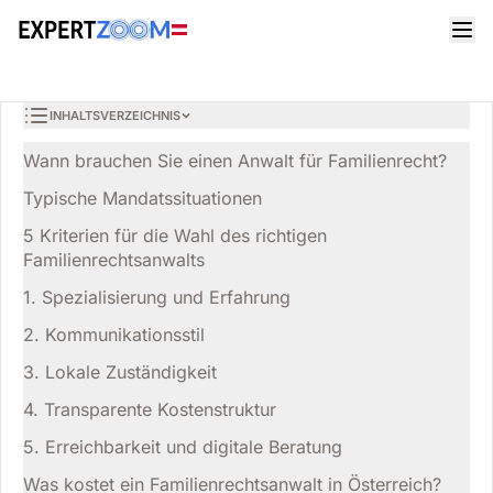
Magazin
Rechtsanwälte
Anna Weber
RECHTSANWÄLTE
Familienrecht in Österreich: So wählen Sie den richtigen
9 Min. Lesezeit
17. März 2026
Anwalt
INHALTSVERZEICHNIS
Wann brauchen Sie einen Anwalt für Familienrecht?
Typische Mandatssituationen
5 Kriterien für die Wahl des richtigen
Familienrechtsanwalts
1. Spezialisierung und Erfahrung
2. Kommunikationsstil
3. Lokale Zuständigkeit
4. Transparente Kostenstruktur
5. Erreichbarkeit und digitale Beratung
Was kostet ein Familienrechtsanwalt in Österreich?