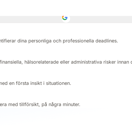
er, en expert vägleder dig innan de blir kostsamma.
tifierar dina personliga och professionella deadlines.
finansiella, hälsorelaterade eller administrativa risker innan 
med en första insikt i situationen.
ra med tillförsikt, på några minuter.