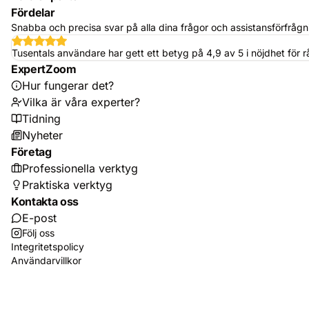
Fördelar
Snabba och precisa svar på alla dina frågor och assistansförfrågni
Tusentals användare har gett ett betyg på 4,9 av 5 i nöjdhet för 
ExpertZoom
Hur fungerar det?
Vilka är våra experter?
Tidning
Nyheter
Företag
Professionella verktyg
Praktiska verktyg
Kontakta oss
E-post
Följ oss
Integritetspolicy
Användarvillkor