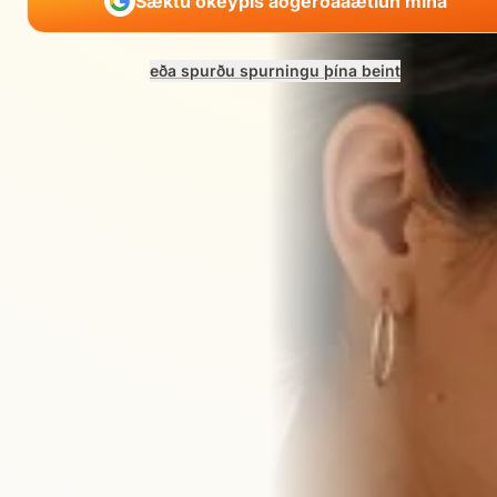
Sæktu ókeypis aðgerðaáætlun mína
eða spurðu spurningu þína beint