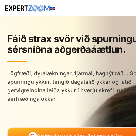
Fáið strax svör við spurnin
sérsniðna aðgerðaáætlun.
Lögfræði, dýralækningar, fjármál, hagnýt ráð... Sp
spurningu ykkar, tengið dagatalið ykkar og látið
gervigreindina leiða ykkur í hverju skrefi með að
sérfræðinga okkar.