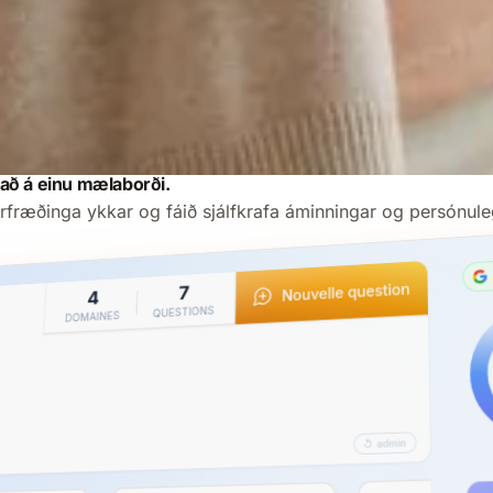
nað á einu mælaborði.
érfræðinga ykkar og fáið sjálfkrafa áminningar og persónule