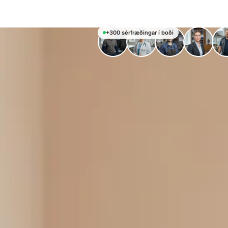
+300 sérfræðingar í boði