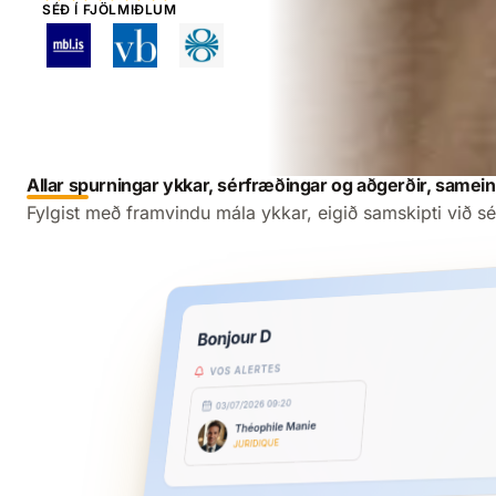
SÉÐ Í FJÖLMIÐLUM
Allar spurningar ykkar, sérfræðingar og aðgerðir, samei
Fylgist með framvindu mála ykkar, eigið samskipti við s