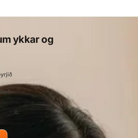
gum ykkar og
yrjið
stoð