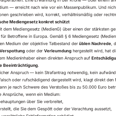
ivatpersonen: Eine Erwähnung in der Krone — oder einem a
dium — erreicht nach wie vor ein Massenpublikum. Und nicht
onen geschrieben wird, korrekt, verhältnismäßig oder recht
ische Mediengesetz konkret schützt
mit dem Mediengesetz (MedienG) über einen der stärksten ge
für Betroffene
in Europa. Gemäß
§ 6 Mediengesetz (Medie
hen Medium der objektive Tatbestand der
üblen Nachrede
, 
Verspottung
oder der
Verleumdung
hergestellt wird, hat d
em Medieninhaber einen direkten Anspruch auf
Entschädigu
he Beeinträchtigung
.
htlicher Anspruch — kein Strafantrag notwendig, kein aufwänd
falsch oder rufschädigend dargestellt wird, klagt direkt den
ann je nach Schwere des Verstoßes bis zu 50.000 Euro bet
se Ansprüche, wenn ein Medium:
hauptungen über Sie verbreitet,
arstellt, die Sie dem Gespött oder der Verachtung aussetzt,