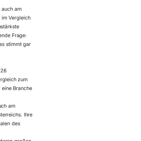
s auch am
 im Vergleich
stärkste
dende Frage:
as stimmt gar
026
ergleich zum
ür eine Branche
auch am
erreichs. Ihre
talen des