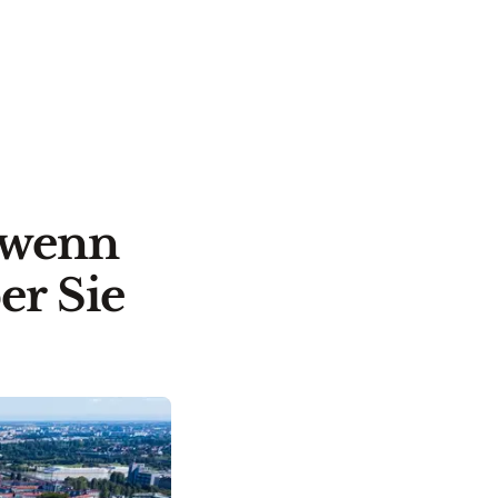
h wenn
er Sie