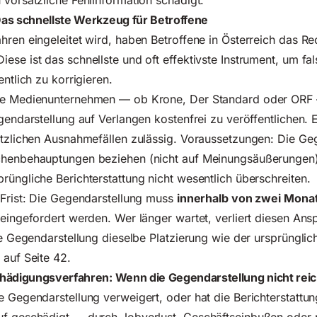
 vorsätzliche Fehlinformation schädigt.
as schnellste Werkzeug für Betroffene
hren eingeleitet wird, haben Betroffene in Österreich das Re
Diese ist das schnellste und oft effektivste Instrument, um fa
entlich zu korrigieren.
he Medienunternehmen — ob Krone, Der Standard oder ORF —
egendarstellung auf Verlangen kostenfrei zu veröffentlichen.
etzlichen Ausnahmefällen zulässig. Voraussetzungen: Die Ge
chenbehauptungen beziehen (nicht auf Meinungsäußerungen)
rüngliche Berichterstattung nicht wesentlich überschreiten.
 Frist: Die Gegendarstellung muss
innerhalb von zwei Mona
 eingefordert werden. Wer länger wartet, verliert diesen Ans
die Gegendarstellung dieselbe Platzierung wie der ursprünglic
 auf Seite 42.
hädigungsverfahren: Wenn die Gegendarstellung nicht reic
e Gegendarstellung verweigert, oder hat die Berichterstattun