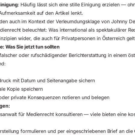
Einigung
: Häufig lässt sich eine stille Einigung erzielen — oh
Aufmerksamkeit auf den Artikel lenkt.
rden auch
im Kontext der Verleumdungsklage von Johnny D
dienrecht
beleuchtet: Was international als spektakulärer Rech
inzipien wider, die auch für Privatpersonen in Österreich gelt
: Was Sie jetzt tun sollten
n falscher oder rufschädigender Berichterstattung in einem ös
nd:
ruck mit Datum und Seitenangabe sichern
tale Kopie speichern
 oder private Konsequenzen notieren und belegen
agen:
tsanwalt für Medienrecht konsultieren — viele bieten eine ko
rstellung formulieren und per eingeschriebenen Brief an die