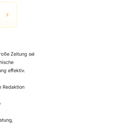
oße Zeitung sei
chische
ng effektiv.
ie Redaktion
e
stung,