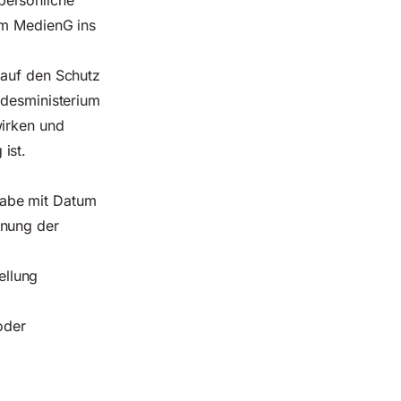
persönliche
m MedienG ins
 auf den
Schutz
ndesministerium
wirken und
ist.
gabe mit Datum
nnung der
ellung
oder