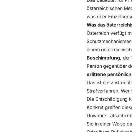
Das bedeutet für Pr
österreichischen Me
was über Einzelpers
Was das österreich
Österreich verfügt 
Schutzmechanismen 
einem österreichisc
Beschimpfung
, der
Person gegenüber d
erlittene persönlic
Das ist ein zivilrec
Strafverfahren. Wer 
Die Entschädigung k
Konkret greifen die
Unwahre Tatsachenbe
Sie in einer Weise d