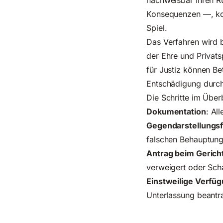
nachweisbar Ihren R
Konsequenzen —, 
Spiel.
Das Verfahren wird 
der Ehre und Privat
für Justiz können Be
Entschädigung durchs
Die Schritte im Überb
Dokumentation
: Al
Gegendarstellungs
falschen Behauptun
Antrag beim Gerich
verweigert oder Scha
Einstweilige Verfü
Unterlassung beantr