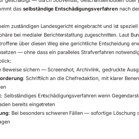
uf geschädigt — durch Jobverlust, Geschäftseinbußen oder 
kommt das
selbständige Entschädigungsverfahren
nach de
beim zuständigen Landesgericht eingebracht und ist speziell
sphäre
bei medialer Berichterstattung zugeschnitten. Laut Bu
troffene über diesen Weg eine gerichtliche Entscheidung er
etzen — ohne dass ein paralleles Strafverfahren notwendig 
lick:
le Beweise sichern — Screenshot, Archivlink, gedruckte Aus
forderung
: Schriftlich an die Chefredaktion, mit klarer Bene
gen
t
: Selbständiges Entschädigungsverfahren wenn Gegendarst
den bereits eingetreten
gung
: Bei besonders schweren Fällen — sofortige Löschung 
agen