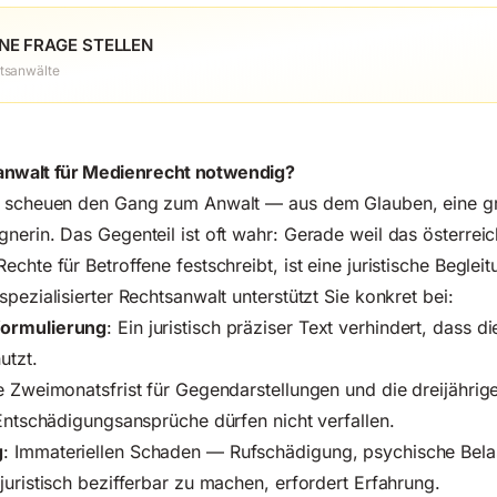
NE FRAGE STELLEN
tsanwälte
anwalt für Medienrecht notwendig?
n scheuen den Gang zum Anwalt — aus dem Glauben, eine gr
nerin. Das Gegenteil ist oft wahr: Gerade weil das österrei
chte für Betroffene festschreibt, ist eine juristische Begleitu
pezialisierter Rechtsanwalt unterstützt Sie konkret bei:
formulierung
: Ein juristisch präziser Text verhindert, dass d
utzt.
e Zweimonatsfrist für Gegendarstellungen und die dreijährig
 Entschädigungsansprüche dürfen nicht verfallen.
g
: Immateriellen Schaden — Rufschädigung, psychische Bela
juristisch bezifferbar zu machen, erfordert Erfahrung.