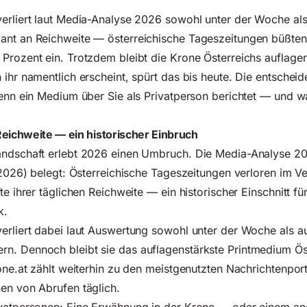
verliert laut Media-Analyse 2026 sowohl unter der Woche al
ant an Reichweite — österreichische Tageszeitungen büßten
Prozent ein. Trotzdem bleibt die Krone Österreichs auflagen
 ihr namentlich erscheint, spürt das bis heute. Die entschei
wenn ein Medium über Sie als Privatperson berichtet — und w
Reichweite — ein historischer Einbruch
andschaft erlebt 2026 einen Umbruch. Die Media-Analyse 2
l 2026) belegt: Österreichische Tageszeitungen verloren im V
te ihrer täglichen Reichweite — ein historischer Einschnitt f
k.
verliert dabei laut Auswertung sowohl unter der Woche als 
n. Dennoch bleibt sie das auflagenstärkste Printmedium Öst
rone.at zählt weiterhin zu den meistgenutzten Nachrichtenpor
en von Abrufen täglich.