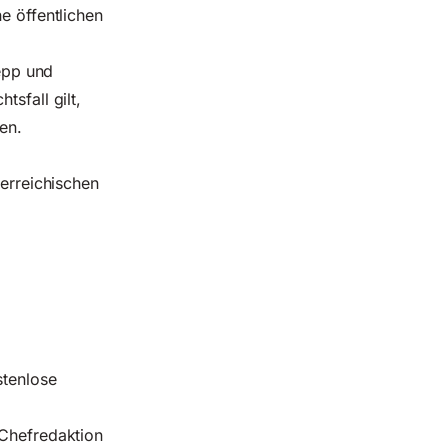
ne öffentlichen
epp und
tsfall gilt,
en.
terreichischen
stenlose
 Chefredaktion