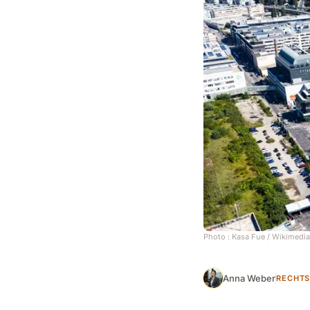
Photo :
Kasa Fue
/ Wikimedia
Anna Weber
RECHT