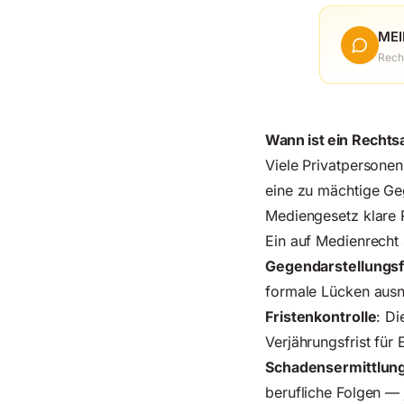
MEI
Rech
Wann ist ein Rechts
Viele Privatpersone
eine zu mächtige Geg
Mediengesetz klare Re
Ein auf Medienrecht s
Gegendarstellungs
formale Lücken ausn
Fristenkontrolle
: Di
Verjährungsfrist für
Schadensermittlun
berufliche Folgen — 