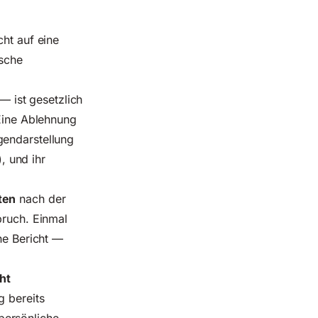
cht auf eine
lsche
 ist gesetzlich
 Eine Ablehnung
gendarstellung
, und ihr
ten
nach der
pruch. Einmal
he Bericht —
ht
g bereits