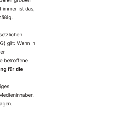
nderen großen
 immer ist das,
mäßig.
setzlichen
nG)
gilt: Wenn in
der
ie betroffene
ng für die
iges
 Medieninhaber.
ragen.