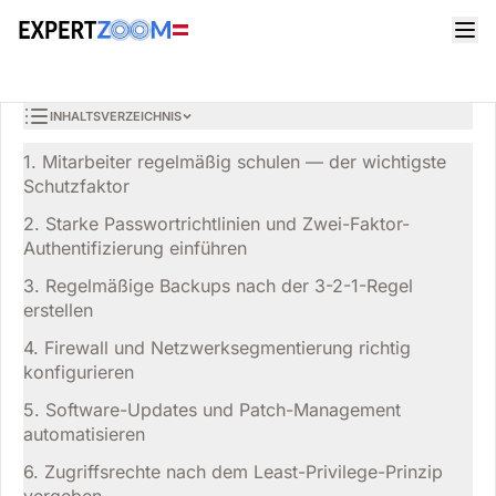
Magazin
Informatik
Alexander Huber
INFORMATIK
7 Maßnahmen für IT-Sicherheit in KMU — ohne
6 Min. Lesezeit
29. März 2026
Großkonzern-Budget
INHALTSVERZEICHNIS
1. Mitarbeiter regelmäßig schulen — der wichtigste
Schutzfaktor
2. Starke Passwortrichtlinien und Zwei-Faktor-
Authentifizierung einführen
3. Regelmäßige Backups nach der 3-2-1-Regel
erstellen
4. Firewall und Netzwerksegmentierung richtig
konfigurieren
5. Software-Updates und Patch-Management
automatisieren
6. Zugriffsrechte nach dem Least-Privilege-Prinzip