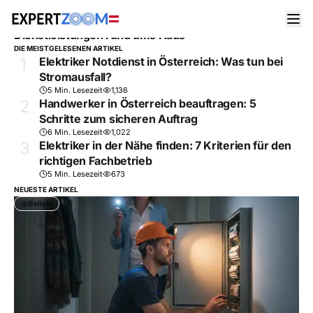
MAGAZINE
/
DIENSTLEISTUNGEN RUND UMS HAUS
Dienstleistungen rund ums Haus
DIE MEISTGELESENEN ARTIKEL
1
Elektriker Notdienst in Österreich: Was tun bei
Stromausfall?
5 Min. Lesezeit
1,136
2
Handwerker in Österreich beauftragen: 5
Schritte zum sicheren Auftrag
6 Min. Lesezeit
1,022
3
Elektriker in der Nähe finden: 7 Kriterien für den
richtigen Fachbetrieb
5 Min. Lesezeit
673
NEUESTE ARTIKEL
Beliebt