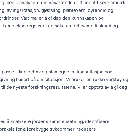
deg med å analysere din nåværende drift, identifisere områder
ng, avlingsrotasjon, gjødsling, plantevern, dyrehold og
fordringer. Vårt mål er å gi deg den kunnskapen og
e i komplekse regelverk og søke om relevante tilskudd og
est passer dine behov og planlegge en konsultasjon som
ivning basert på din situasjon. Vi bruker en rekke verktøy og
 til de nyeste forskningsresultatene. Vi er opptatt av å gi deg
.
 med å analysere jordens sammensetning, identifisere
ig praksis for å forebygge sykdommer, redusere