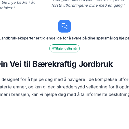
 ble mye bedre i år.
forsto utfordringene mine med en gang."
efales!"
Landbruk-eksperter er tilgjengelige for å svare på dine spørsmål og hjelp
Tilgjengelig nå
n Vei til Bærekraftig Jordbruk
k, designet for å hjelpe deg med å navigere i de komplekse utf
erte emner, og kan gi deg skreddersydd veiledning for å optima
er i bransjen, kan vi hjelpe deg med å ta informerte beslutnin