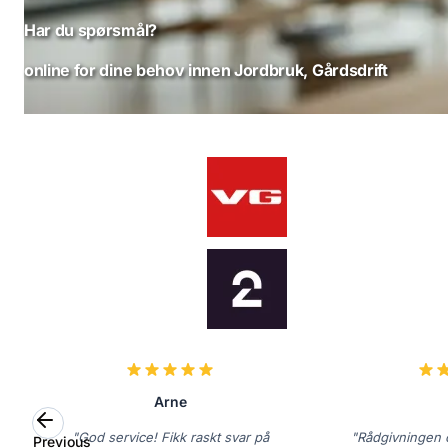
Har du spørsmål?
online for dine behov innen Jordbruk, Gårdsdrift
Arne
"God service! Fikk raskt svar på
"Rådgivningen o
Previous