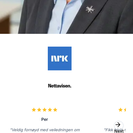
Per
Li
"Veldig fornøyd med veiledningen om
"Fikk hjelp med
Next