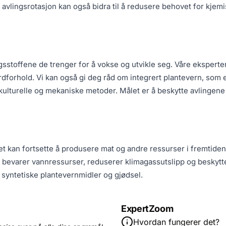
avlingsrotasjon kan også bidra til å redusere behovet for kjem
æringsstoffene de trenger for å vokse og utvikle seg. Våre ekspe
dforhold. Vi kan også gi deg råd om integrert plantevern, som 
 kulturelle og mekaniske metoder. Målet er å beskytte avlinge
ket kan fortsette å produsere mat og andre ressurser i fremtide
bevarer vannressurser, reduserer klimagassutslipp og beskytte
yntetiske plantevernmidler og gjødsel.
ExpertZoom
Hvordan fungerer det?