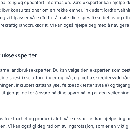
l pålitelig og oppdatert informasjon. Våre eksperter kan hjelpe 
 tilbyr konsultasjoner om en rekke emner, inkludert jordforvaltni
, og vi tilpasser våre råd for å møte dine spesifikke behov og ut
rekraftig landbruksdrift. Vi kan også hjelpe deg med å naviger
rukseksperter
v erfarne landbrukseksperter. Du kan velge den eksperten som b
ine spesifikke utfordringer og mål, og motta skreddersydd rådg
ingen, inkludert dataanalyse, feltbesøk (etter avtale) og tilgang
id tilgjengelige for å svare på dine spørsmål og gi deg veiledning
ens fruktbarhet og produktivitet. Våre eksperter kan hjelpe deg
ten. Vi kan også gi deg råd om avlingsrotasjon, som er en vikt