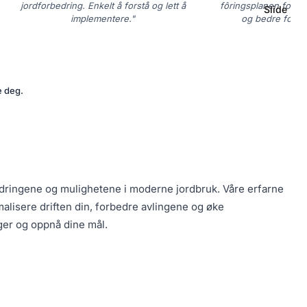
jordforbedring. Enkelt å forstå og lett å
fôringsplanen for dy
Slide
implementere."
og bedre for d
e deg.
ordringene og mulighetene i moderne jordbruk. Våre erfarne
lisere driften din, forbedre avlingene og øke
ger og oppnå dine mål.