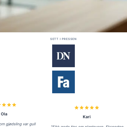
SETT I PRESSEN
Ola
Kari
m gjødsling var gull
"Fikk gode tips om plantevern. Eksperten