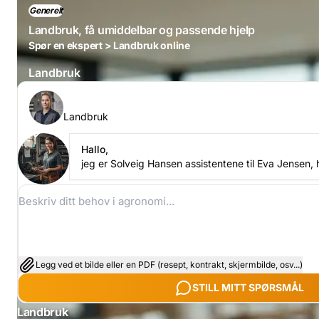
Generelt
Landbruk, få umiddelbar og passende hjelp
Spør en ekspert > Landbruk online
Landbruk
Still ditt spørsmål til Eva Jensen
Landbruk
Hallo,
jeg er Solveig Hansen assistentene til Eva Jensen,
Legg ved et bilde eller en PDF (resept, kontrakt, skjermbilde, osv...)
STILL MITT SPØRSMÅL
Landbruk