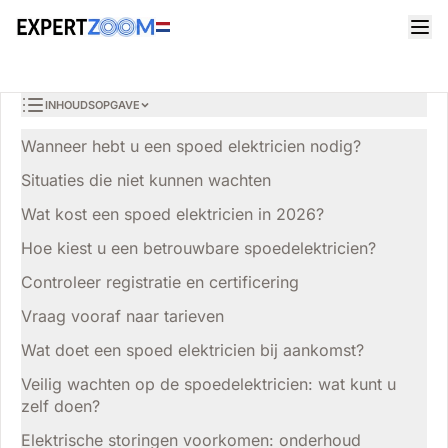
Tijdschrift
Huisverbetering
Thomas Jansen
HUISVERBETERING
Spoed elektricien nodig? Kosten, tips en wat u zelf kunt
6 min leestijd
17 maart 2026
doen
INHOUDSOPGAVE
Wanneer hebt u een spoed elektricien nodig?
Situaties die niet kunnen wachten
Wat kost een spoed elektricien in 2026?
Hoe kiest u een betrouwbare spoedelektricien?
Controleer registratie en certificering
Vraag vooraf naar tarieven
Wat doet een spoed elektricien bij aankomst?
Veilig wachten op de spoedelektricien: wat kunt u
zelf doen?
Elektrische storingen voorkomen: onderhoud