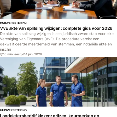
HUISVERBETERING
VvE akte van splitsing wijzigen: complete gids voor 2026
De akte van splitsing wijzigen is een juridisch zware stap voor elke
Vereniging van Eigenaars (VvE). De procedure vereist een
gekwalificeerde meerderheid van stemmen, een notariële akte en
inschri
10 min leestijd
14 juni 2026
HUISVERBETERING
Loodgietersbedrijf kiezen: prijzen, keurmerken en