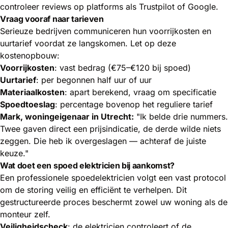
controleer reviews op platforms als Trustpilot of Google.
Vraag vooraf naar tarieven
Serieuze bedrijven communiceren hun voorrijkosten en
uurtarief voordat ze langskomen. Let op deze
kostenopbouw:
Voorrijkosten
: vast bedrag (€75–€120 bij spoed)
Uurtarief
: per begonnen half uur of uur
Materiaalkosten
: apart berekend, vraag om specificatie
Spoedtoeslag
: percentage bovenop het reguliere tarief
Mark, woningeigenaar in Utrecht:
"Ik belde drie nummers.
Twee gaven direct een prijsindicatie, de derde wilde niets
zeggen. Die heb ik overgeslagen — achteraf de juiste
keuze."
Wat doet een spoed elektricien bij aankomst?
Een professionele spoedelektricien volgt een vast protocol
om de storing veilig en efficiënt te verhelpen. Dit
gestructureerde proces beschermt zowel uw woning als de
monteur zelf.
Veiligheidscheck
: de elektricien controleert of de