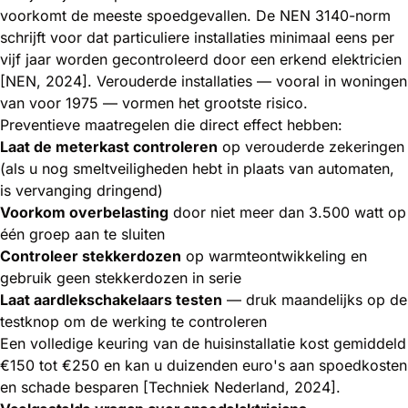
voorkomt de meeste spoedgevallen. De NEN 3140-norm
schrijft voor dat particuliere installaties minimaal eens per
vijf jaar worden gecontroleerd door een erkend elektricien
[NEN, 2024]. Verouderde installaties — vooral in woningen
van voor 1975 — vormen het grootste risico.
Preventieve maatregelen die direct effect hebben:
Laat de meterkast controleren
op verouderde zekeringen
(als u nog smeltveiligheden hebt in plaats van automaten,
is vervanging dringend)
Voorkom overbelasting
door niet meer dan 3.500 watt op
één groep aan te sluiten
Controleer stekkerdozen
op warmteontwikkeling en
gebruik geen stekkerdozen in serie
Laat aardlekschakelaars testen
— druk maandelijks op de
testknop om de werking te controleren
Een volledige keuring van de huisinstallatie kost gemiddeld
€150 tot €250 en kan u duizenden euro's aan spoedkosten
en schade besparen [Techniek Nederland, 2024].