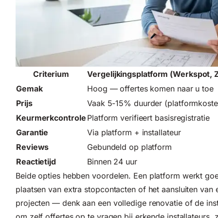
Criterium
Vergelijkingsplatform (Werkspot, 
Gemak
Hoog — offertes komen naar u toe
Prijs
Vaak 5-15% duurder (platformkoste
Keurmerkcontrole
Platform verifieert basisregistratie
Garantie
Via platform + installateur
Reviews
Gebundeld op platform
Reactietijd
Binnen 24 uur
Beide opties hebben voordelen. Een platform werkt goe
plaatsen van extra stopcontacten of het aansluiten va
projecten — denk aan een volledige renovatie of de insta
om zelf offertes op te vragen bij erkende installateurs,