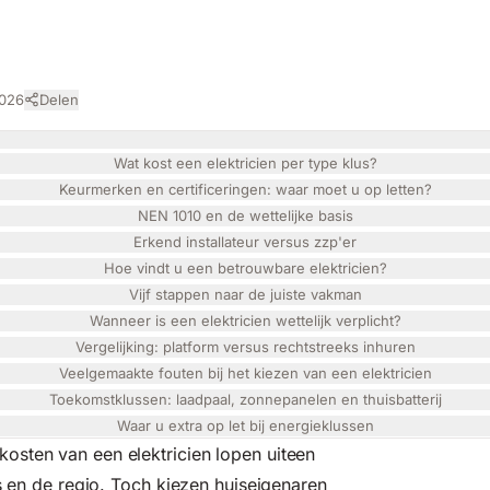
 type klus
2026
Delen
Wat kost een elektricien per type klus?
Keurmerken en certificeringen: waar moet u op letten?
NEN 1010 en de wettelijke basis
Erkend installateur versus zzp'er
Hoe vindt u een betrouwbare elektricien?
Vijf stappen naar de juiste vakman
Wanneer is een elektricien wettelijk verplicht?
Vergelijking: platform versus rechtstreeks inhuren
Veelgemaakte fouten bij het kiezen van een elektricien
Toekomstklussen: laadpaal, zonnepanelen en thuisbatterij
Waar u extra op let bij energieklussen
osten van een elektricien lopen uiteen
us en de regio. Toch kiezen huiseigenaren