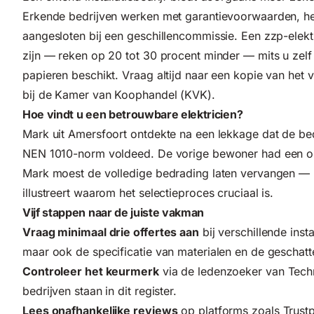
Erkende bedrijven werken met garantievoorwaarden, he
aangesloten bij een geschillencommissie. Een zzp-elekt
zijn — reken op 20 tot 30 procent minder — mits u zelf 
papieren beschikt. Vraag altijd naar een kopie van het 
bij de Kamer van Koophandel (KVK).
Hoe vindt u een betrouwbare elektricien?
Mark uit Amersfoort ontdekte na een lekkage dat de bed
NEN 1010-norm voldeed. De vorige bewoner had een o
Mark moest de volledige bedrading laten vervangen — k
illustreert waarom het selectieproces cruciaal is.
Vijf stappen naar de juiste vakman
Vraag minimaal drie offertes aan
bij verschillende instal
maar ook de specificatie van materialen en de geschatt
Controleer het keurmerk
via de ledenzoeker van
Tech
bedrijven staan in dit register.
Lees onafhankelijke reviews
op platforms zoals Trustp