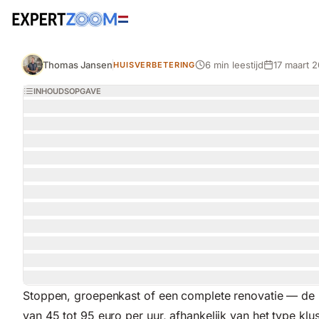
Tijdschrift
Huisverbetering
Elektricien inhuren: kosten, keurmerken en tips per
Thomas Jansen
6 min leestijd
17 maart 
HUISVERBETERING
INHOUDSOPGAVE
Stoppen, groepenkast of een complete renovatie — de k
van 45 tot 95 euro per uur, afhankelijk van het type kl