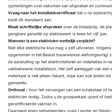
opmerkingen over nakomen van afspraken en communic
Vraag naar het installatiecertificaat
dat u na oplevering
biedt dit standaard aan.
Maak schriftelijke afspraken
over de totaalprijs, de pl
gangbare garantie op elektrawerk is twee tot vijf jaar.
Wanneer is een elektricien wettelijk verplicht?
Niet elke elektrische klus mag u zelf uitvoeren. Volgen
opgenomen in het Besluit bouwwerken leefomgeving) z
de aansluiting op het elektriciteitsnet en installaties i
vakbekwame installateurs. Het zelf aanleggen van een e
meterkast is niet alleen riskant, maar kan ook leiden to
gemeente.
Onthoud :
Voor het vervangen van een schakelaar of he
elektricien nodig. Zodra u de groepenkast opent of bed
gecertificeerde vakman in.
Daarnaast eisen netbeheerders zoals Liander en Stedin d