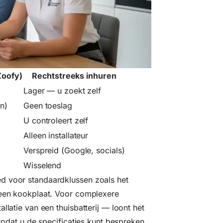
Zoofy)
Rechtstreeks inhuren
Lager — u zoekt zelf
n)
Geen toeslag
U controleert zelf
Alleen installateur
Verspreid (Google, socials)
Wisselend
d voor standaardklussen zoals het
n een kookplaat. Voor complexere
llatie van een thuisbatterij — loont het
 zodat u de specificaties kunt bespreken