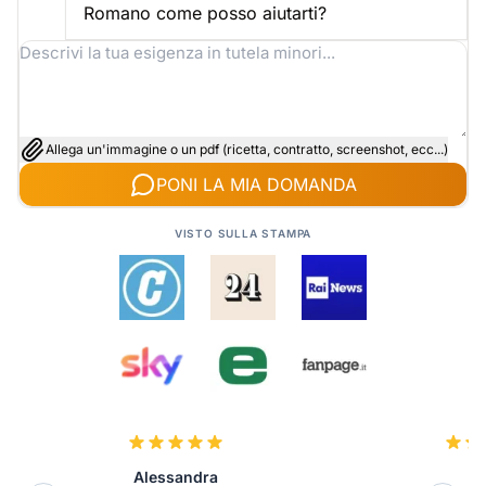
Romano come posso aiutarti?
Allega un'immagine o un pdf (ricetta, contratto, screenshot, ecc...)
PONI LA MIA DOMANDA
VISTO SULLA STAMPA
Alessandra
L