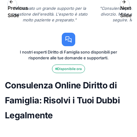
Previous
Next
"Ho trovato un grande supporto per la
"Consulenza prezios
questione dell'eredità. L'esperto è stato
divorzio. Mi ha aiut
Slide
Slide
molto paziente e preparato."
seguire. Molt
I nostri esperti Diritto di Famiglia sono disponibili per
rispondere alle tue domande e supportarti.
Disponibile ora
Consulenza Online Diritto di
Famiglia: Risolvi i Tuoi Dubbi
Legalmente