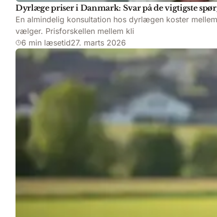
Dyrlæge priser i Danmark: Svar på de vigtigste spø
En almindelig konsultation hos dyrlægen koster mellem 
vælger. Prisforskellen mellem kli
6 min læsetid
27. marts 2026