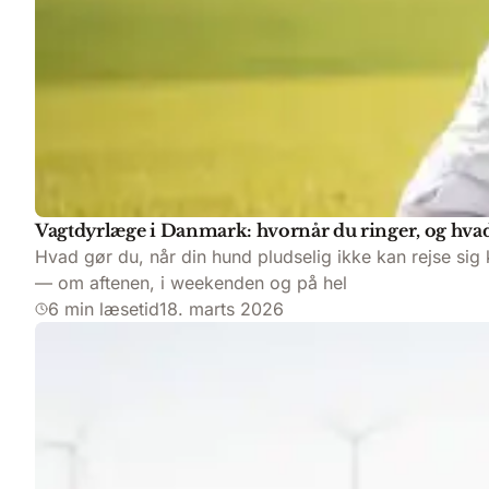
Vagtdyrlæge i Danmark: hvornår du ringer, og hvad
Hvad gør du, når din hund pludselig ikke kan rejse si
— om aftenen, i weekenden og på hel
6 min læsetid
18. marts 2026