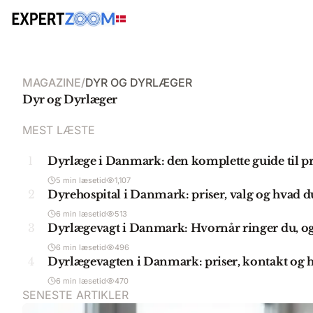
MAGAZINE
/
DYR OG DYRLÆGER
Dyr og Dyrlæger
MEST LÆSTE
1
Dyrlæge i Danmark: den komplette guide til pri
5 min læsetid
1,107
2
Dyrehospital i Danmark: priser, valg og hvad d
6 min læsetid
513
3
Dyrlægevagt i Danmark: Hvornår ringer du, og 
6 min læsetid
496
4
Dyrlægevagten i Danmark: priser, kontakt og h
6 min læsetid
470
SENESTE ARTIKLER