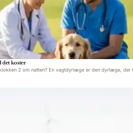
 det koster
g klokken 2 om natten? En vagtdyrlæge er den dyrlæge, der t