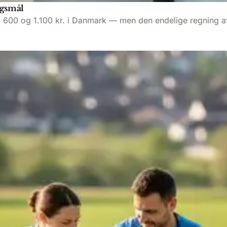
rgsmål
600 og 1.100 kr. i Danmark — men den endelige regning afhæ