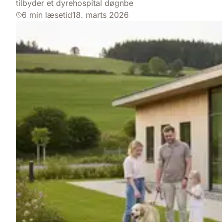
tilbyder et dyrehospital døgnbe
6 min læsetid
18. marts 2026