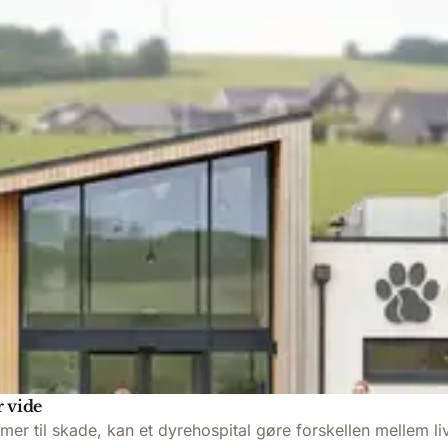
r vide
mmer til skade, kan et dyrehospital gøre forskellen mellem l