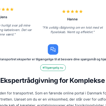
Jens
Hanne
 hurtigt svar på mine
"Fik uvildig rådgivning om en tvist med et
ng købeloven. Det var
flyselskab. Nemt og effektivt."
ne værd."
ransportret eksperter er tilgængelige til at besvare dine spørgsmål og hjæ
Tilgængelig nu
e Ekspertrådgivning for Komplekse
den for transportret. Som en førende online portal i Danmark fo
etten. Uanset om du er en virksomhed, der står over for udfordr
de køb af køretøjer, erstatningssager eller forsikringstvister, t