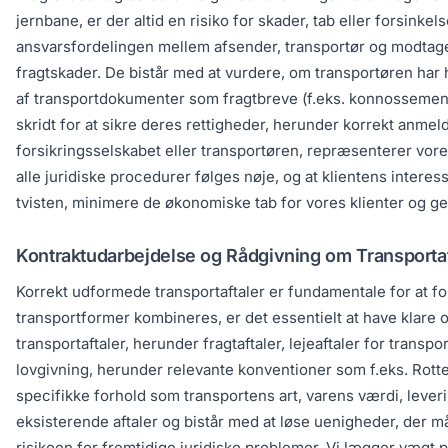
jernbane, er der altid en risiko for skader, tab eller forsink
ansvarsfordelingen mellem afsender, transportør og modtage
fragtskader. De bistår med at vurdere, om transportøren har
af transportdokumenter som fragtbreve (f.eks. konnossement
skridt for at sikre deres rettigheder, herunder korrekt anmel
forsikringsselskabet eller transportøren, repræsenterer vores
alle juridiske procedurer følges nøje, og at klientens intere
tvisten, minimere de økonomiske tab for vores klienter og gen
Kontraktudarbejdelse og Rådgivning om Transportaf
Korrekt udformede transportaftaler er fundamentale for at for
transportformer kombineres, er det essentielt at have klare o
transportaftaler, herunder fragtaftaler, lejeaftaler for transp
lovgivning, herunder relevante konventioner som f.eks. Rotter
specifikke forhold som transportens art, varens værdi, lever
eksisterende aftaler og bistår med at løse uenigheder, der må
risikoen for fremtidige juridiske problemer. Vi lægger vægt p