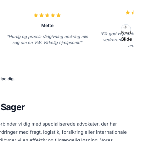
La
Mette
Next
"Fik god vejledning 
"Hurtig og præcis rådgivning omkring min
Slide
vedrørende en rekl
sag om en VW. Virkelig hjælpsomt!"
anbefa
lpe dig.
 Sager
rbinder vi dig med specialiserede advokater, der har
inger med fragt, logistik, forsikring eller internationale
ilbyder vi en effektiv og tilgængelig løsning. Vores