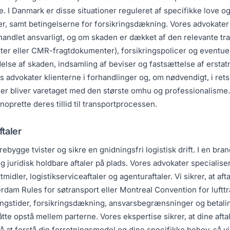
else. I Danmark er disse situationer reguleret af specifikke love 
r, samt betingelserne for forsikringsdækning. Vores advokater
 handlet ansvarligt, og om skaden er dækket af den relevante 
er eller CMR-fragtdokumenter), forsikringspolicer og eventuell
delse af skaden, indsamling af beviser og fastsættelse af erstat
 advokater klienterne i forhandlinger og, om nødvendigt, i rets
sser bliver varetaget med den største omhu og professionalisme. 
oprette deres tillid til transportprocessen.
taler
ebygge tvister og sikre en gnidningsfri logistisk drift. I en br
g juridisk holdbare aftaler på plads. Vores advokater specialis
ortmidler, logistikserviceaftaler og agenturaftaler. Vi sikrer, at
dam Rules for søtransport eller Montreal Convention for lufttra
ingstider, forsikringsdækning, ansvarsbegrænsninger og betalin
tte opstå mellem parterne. Vores ekspertise sikrer, at dine afta
å at forstå din forretningsmodel og dine specifikke behov, så v