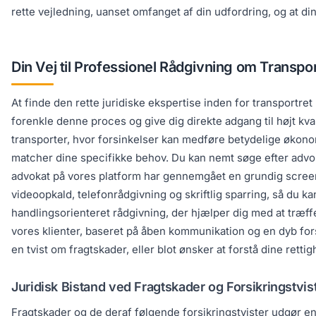
rette vejledning, uanset omfanget af din udfordring, og at d
Din Vej til Professionel Rådgivning om Transpor
At finde den rette juridiske ekspertise inden for transportret
forenkle denne proces og give dig direkte adgang til højt kval
transporter, hvor forsinkelser kan medføre betydelige økonomi
matcher dine specifikke behov. Du kan nemt søge efter advoka
advokat på vores platform har gennemgået en grundig screeni
videoopkald, telefonrådgivning og skriftlig sparring, så du kan
handlingsorienteret rådgivning, der hjælper dig med at træff
vores klienter, baseret på åben kommunikation og en dyb fors
en tvist om fragtskader, eller blot ønsker at forstå dine rettig
Juridisk Bistand ved Fragtskader og Forsikringstvis
Fragtskader og de deraf følgende forsikringstvister udgør en 