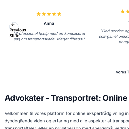
Anna
Previous
"God service og
"Professionel hjælp med en kompliceret
Slide
spørgsmål omkri
sag om transportskade. Meget tilfreds!"
penge
Vores T
Advokater - Transportret: Onlin
Velkommen til vores platform for online ekspertrådgivning in
dybdegående viden og erfaring med alle aspekter af transportr
transportaftaler, eller en privatperson med spørgsmål vedrøren