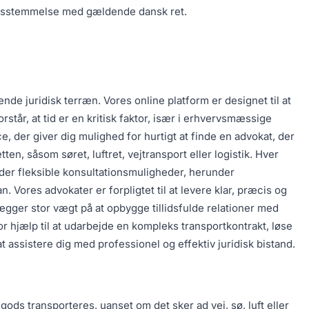
erensstemmelse med gældende dansk ret.
nde juridisk terræn. Vores online platform er designet til at
står, at tid er en kritisk faktor, især i erhvervsmæssige
, der giver dig mulighed for hurtigt at finde en advokat, der
, såsom søret, luftret, vejtransport eller logistik. Hver
yder fleksible konsultationsmuligheder, herunder
. Vores advokater er forpligtet til at levere klar, præcis og
ægger stor vægt på at opbygge tillidsfulde relationer med
r hjælp til at udarbejde en kompleks transportkontrakt, løse
 at assistere dig med professionel og effektiv juridisk bistand.
ods transporteres, uanset om det sker ad vej, sø, luft eller