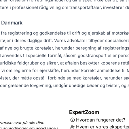
stere i professionel rådgivning om transportaftaler, investerer d
i Danmark
ra registrering og godkendelse til drift og ejerskab af motorkø
øjer i deres daglige drift. Vores advokater tilbyder specialiser
 af nye og brugte køretøjer, herunder beregning af registrerin
 anvendes til specielle formål, såsom godstransport eller perso
 juridiske faldgruber og sikrer, at aftalen beskytter køberens re
vi om reglerne for ejerskifte, herunder korrekt anmeldelse til
 tvister, der måtte opstå i forbindelse med køretøjer, herunder 
older gældende lovgivning, undgår unødige bøder og tvister, og a
ExpertZoom
Hvordan fungerer det?
ræcise svar på alle dine
Hvem er vores eksperte
g anmodninger om assistance i