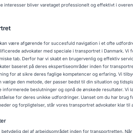
ine interesser bliver varetaget professionelt og effektivt i ov
tret
 kan være afgørende for succesfuld navigation i et ofte udfordre
ificerede advokater med speciale i transportret i Danmark. Vi for
ske tab. Derfor har vi skabt en brugervenlig og effektiv service
ter baseret på deres ekspertiseområder inden for transportretten
ng for at sikre deres faglige kompetencer og erfaring. Vi tilb
 vælge den metode, der passer bedst til din situation og tidsplan
e informerede beslutninger og opnå de ønskede resultater. Vi l
tåelse for deres unikke udfordringer. Uanset om du har brug fo
heder og forpligtelser, står vores transportret advokater klar til
ter
betydelig del af arbejdsområdet inden for transportretten. Når g