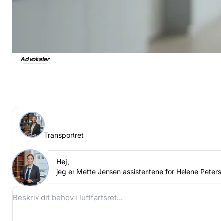
Advokater
Transportret, få straks passende assistance
Spørg en ekspert > Transportret online
Transportret
Stil dit spørgsmål til Helene Petersen
Transportret
Hej,
jeg er Mette Jensen assistentene for Helene Peter