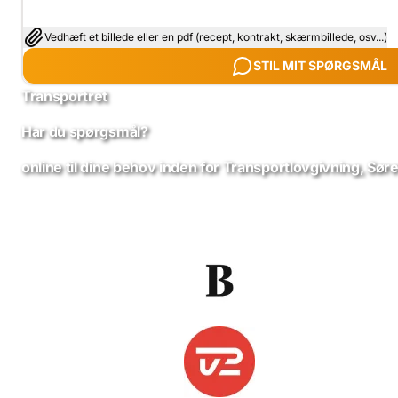
Vedhæft et billede eller en pdf (recept, kontrakt, skærmbillede, osv...)
STIL MIT SPØRGSMÅL
Transportret
Har du spørgsmål?
online til dine behov inden for Transportlovgivning, Søre