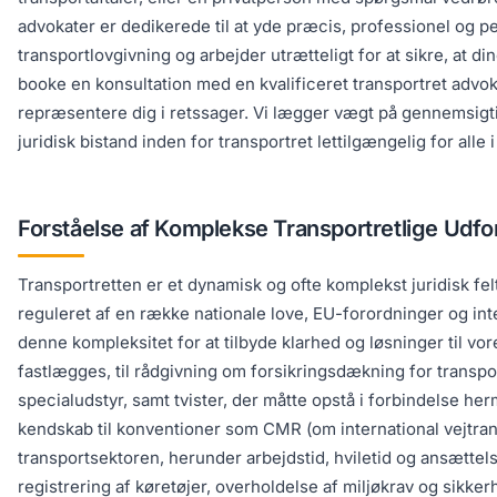
advokater er dedikerede til at yde præcis, professionel og pe
transportlovgivning og arbejder utrætteligt for at sikre, at 
booke en konsultation med en kvalificeret transportret advoka
repræsentere dig i retssager. Vi lægger vægt på gennemsigtigh
juridisk bistand inden for transportret lettilgængelig for alle
Forståelse af Komplekse Transportretlige Udfo
Transportretten er et dynamisk og ofte komplekst juridisk fel
reguleret af en række nationale love, EU-forordninger og inte
denne kompleksitet for at tilbyde klarhed og løsninger til vore
fastlægges, til rådgivning om forsikringsdækning for transpo
specialudstyr, samt tvister, der måtte opstå i forbindelse her
kendskab til konventioner som CMR (om international vejtran
transportsektoren, herunder arbejdstid, hviletid og ansætt
registrering af køretøjer, overholdelse af miljøkrav og sikke