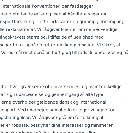
og internationale konventioner, der fastlægger
 har omfattende erfaring med at håndtere sager om
transportforsikring. Dette indebærer en grundig gennemgang
e reklamationer. Vi rådgiver klienter om de nødvendige
ningskravets størrelse. I tilfælde af uenighed med
sager for at opnå en retfærdig kompensation. Vi sikrer, at
Vores mål er at opnå en hurtig og tilfredsstillende løsning på
anche, hvor grænserne ofte overskrides, og hvor forskellige
erer sig i udarbejdelse og gennemgang af alle typer
 aftalerne overholder gældende dansk og international
nsport. Ved udarbejdelsen af aftaler tager vi højde for
gsbetingelser. Vi rådgiver også om fortolkning af
ler er robuste, beskytter dine interesser og minimerer
i kan skræddersy aftaler, der understøtter dine