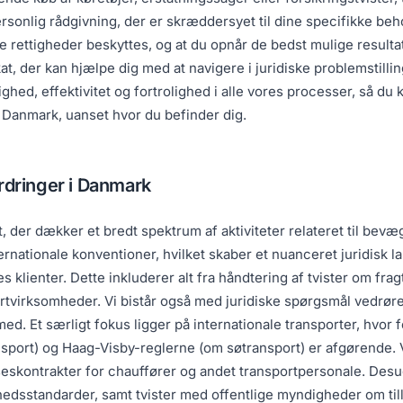
rsonlig rådgivning, der er skræddersyet til dine specifikke beh
dine rettigheder beskyttes, og at du opnår de bedst mulige resu
t, der kan hjælpe dig med at navigere i juridiske problemstillin
ed, effektivitet og fortrolighed i alle vores processer, så du k
 i Danmark, uanset hvor du befinder dig.
rdringer i Danmark
t, der dækker et bredt spektrum af aktiviteter relateret til bev
rnationale konventioner, hvilket skaber et nuanceret juridisk la
s klienter. Dette inkluderer alt fra håndtering af tvister om frag
rtvirksomheder. Vi bistår også med juridiske spørgsmål vedrørend
med. Et særligt fokus ligger på internationale transporter, hvor 
sport) og Haag-Visby-reglerne (om søtransport) er afgørende. 
elseskontrakter for chauffører og andet transportpersonale. De
rhedsstandarder, samt tvister med offentlige myndigheder om till